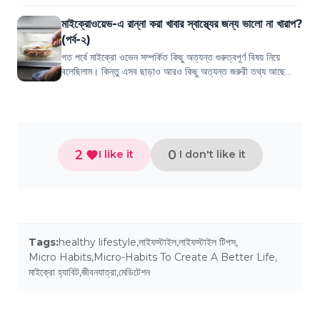
মাইক্রোওয়েভ-এ রান্না করা খাবার স্বাস্থ্যের জন্য ভালো না খারাপ?
(পর্ব-২)
গত পর্বে মাইক্রো ওভেন সম্পর্কিত কিছু অত্যন্ত গুরুত্বপূর্ণ বিষয় নিয়ে
বলেছিলাম। কিন্তু এসব ছাড়াও আরও কিছু অত্যন্ত জরুরী তথ্য আছে
যেগুলো জানেন না অনেকেই।...
2
0
I like it
I don't like it
Tags:
healthy lifestyle
,
লাইফস্টাইল
,
লাইফস্টাইল টিপস
,
Micro Habits
,
Micro-Habits To Create A Better Life
,
মাইক্রো হ্যাবিট
,
জীবনযাত্রা
,
মেডিটেশন