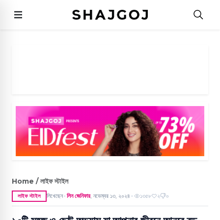
Home / লাইফ স্টাইল
লিখেছেন
লিন জেনিফার
,
নভেম্বর ১৩, ২০২৪
১৩৫৮
২
০
লাইফ স্টাইল
●
●