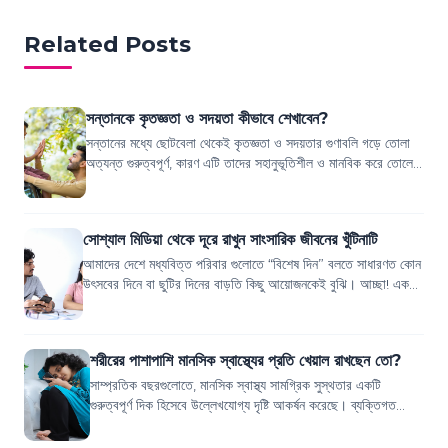
Related Posts
সন্তানকে কৃতজ্ঞতা ও সদয়তা কীভাবে শেখাবেন?
সন্তানের মধ্যে ছোটবেলা থেকেই কৃতজ্ঞতা ও সদয়তার গুণাবলি গড়ে তোলা
অত্যন্ত গুরুত্বপূর্ণ, কারণ এটি তাদের সহানুভূতিশীল ও মানবিক করে তোলে।
যখন শিশুরা ছোটবেল...
সোশ্যাল মিডিয়া থেকে দূরে রাখুন সাংসারিক জীবনের খুঁটিনাটি
আমাদের দেশে মধ্যবিত্ত পরিবার গুলোতে “বিশেষ দিন” বলতে সাধারণত কোন
উৎসবের দিনে বা ছুটির দিনের বাড়তি কিছু আয়োজনকেই বুঝি। আচ্ছা! একটি
“বিশেষ দিন” বলতেই আপ...
শরীরের পাশাপাশি মানসিক স্বাস্থ্যের প্রতি খেয়াল রাখছেন তো?
সাম্প্রতিক বছরগুলোতে, মানসিক স্বাস্থ্য সামগ্রিক সুস্থতার একটি
গুরুত্বপূর্ণ দিক হিসেবে উল্লেখযোগ্য দৃষ্টি আকর্ষন করেছে। ব্যক্তিগত
সম্পর্ক থেকে শুরু করে...