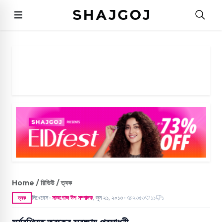
Home / রিভিউ / ত্বক
লিখেছেন
সাজগোজ উপ সম্পাদক
,
জুন ২১, ২০১৩
২৩৫৩
১১
১
ত্বক
●
●