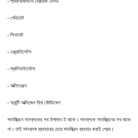
• প্যারাঅ্যামিনো বেঞ্জয়িক এসিড
• পেডিমেট
• সিনামেট
• এন্থ্রানিলেটস
• স্যালিসাইলেটস
• অক্সিবেঞ্জন
• অ্যান্টি অক্সিজেন ফ্রি র্যাোডিকেল
সানস্ক্রিনে সানব্লকের সব উপাদান-ই থাকে। সানব্লকে সানস্ক্রিনের সব থাকে
না। তাই সানব্লক ব্যবহারের চেয়ে সানস্ক্রিন ব্যবহার করাই শ্রেয়।