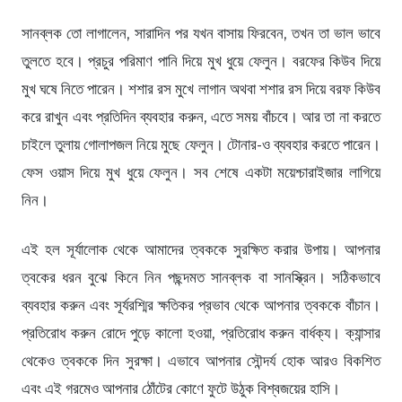
সানব্লক তো লাগালেন, সারাদিন পর যখন বাসায় ফিরবেন, তখন তা ভাল ভাবে
তুলতে হবে। প্রচুর পরিমাণ পানি দিয়ে মুখ ধুয়ে ফেলুন। বরফের কিউব দিয়ে
মুখ ঘষে নিতে পারেন। শশার রস মুখে লাগান অথবা শশার রস দিয়ে বরফ কিউব
করে রাখুন এবং প্রতিদিন ব্যবহার করুন, এতে সময় বাঁচবে। আর তা না করতে
চাইলে তুলায় গোলাপজল নিয়ে মুছে ফেলুন। টোনার-ও ব্যবহার করতে পারেন।
ফেস ওয়াস দিয়ে মুখ ধুয়ে ফেলুন। সব শেষে একটা ময়েশ্চারাইজার লাগিয়ে
নিন।
এই হল সূর্যালোক থেকে আমাদের ত্বককে সুরক্ষিত করার উপায়। আপনার
ত্বকের ধরন বুঝে কিনে নিন পছন্দমত সানব্লক বা সানস্ক্রিন। সঠিকভাবে
ব্যবহার করুন এবং সূর্যরশ্মির ক্ষতিকর প্রভাব থেকে আপনার ত্বককে বাঁচান।
প্রতিরোধ করুন রোদে পুড়ে কালো হওয়া, প্রতিরোধ করুন বার্ধক্য। ক্যান্সার
থেকেও ত্বককে দিন সুরক্ষা। এভাবে আপনার সৌন্দর্য হোক আরও বিকশিত
এবং এই গরমেও আপনার ঠোঁটের কোণে ফুটে উঠুক বিশ্বজয়ের হাসি।