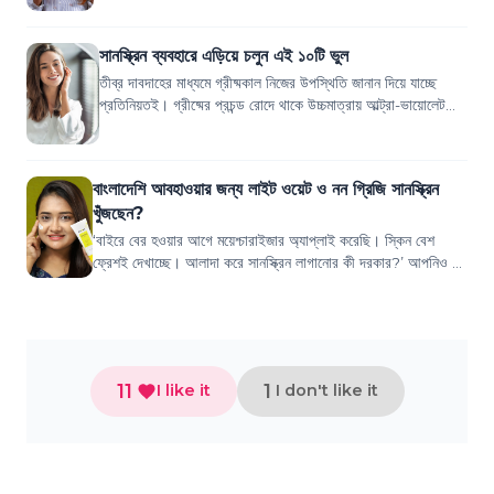
সানস্ক্রিন ব্যবহারে এড়িয়ে চলুন এই ১০টি ভুল
তীব্র দাবদাহের মাধ্যমে গ্রীষ্মকাল নিজের উপস্থিতি জানান দিয়ে যাচ্ছে
প্রতিনিয়তই। গ্রীষ্মের প্রচন্ড রোদে থাকে উচ্চমাত্রায় আল্ট্রা-ভায়োলেট
রশ্মি, যার কারণ...
বাংলাদেশি আবহাওয়ার জন্য লাইট ওয়েট ও নন গ্রিজি সানস্ক্রিন
খুঁজছেন?
‘বাইরে বের হওয়ার আগে ময়েশ্চারাইজার অ্যাপ্লাই করেছি। স্কিন বেশ
ফ্রেশই দেখাচ্ছে। আলাদা করে সানস্ক্রিন লাগানোর কী দরকার?’ আপনিও কি
এমন ভাবছেন? তাহলে এই ভ...
11
1
I like it
I don't like it