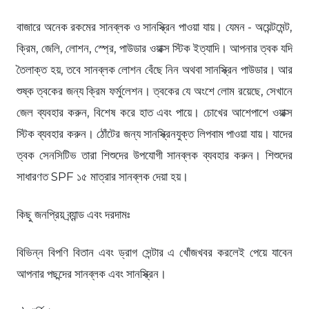
বাজারে অনেক রকমের সানব্লক ও সানস্ক্রিন পাওয়া যায়। যেমন - অয়েন্টমেন্ট,
ক্রিম, জেলি, লোশন, স্প্রে, পাউডার ওয়াক্স স্টিক ইত্যাদি। আপনার ত্বক যদি
তৈলাক্ত হয়, তবে সানব্লক লোশন বেঁছে নিন অথবা সানস্ক্রিন পাউডার। আর
শুষ্ক ত্বকের জন্য ক্রিম ফর্মুলেশন। ত্বকের যে অংশে লোম রয়েছে, সেখানে
জেল ব্যবহার করুন, বিশেষ করে হাত এবং পায়ে। চোখের আশেপাশে ওয়াক্স
স্টিক ব্যবহার করুন। ঠোঁটের জন্য সানস্ক্রিনযুক্ত লিপবাম পাওয়া যায়। যাদের
ত্বক সেনসিটিভ তারা শিশুদের উপযোগী সানব্লক ব্যবহার করুন। শিশুদের
সাধারণত SPF ১৫ মাত্রার সানব্লক দেয়া হয়।
কিছু জনপ্রিয় ব্র্যান্ড এবং দরদামঃ
বিভিন্ন বিপণি বিতান এবং ড্রাগ সেন্টার এ খোঁজখবর করলেই পেয়ে যাবেন
আপনার পছন্দের সানব্লক এবং সানস্ক্রিন।