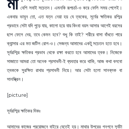
মা
বেশি সবাই সচেতন। এমনকি রূপচর্চা-ও করে ফেলি সময় পেলেই।
একবার ভাবুন তো, এত যত্ন নেয়া হয় যে ত্বকের, সূর্যের ক্ষতিকর রশ্মির
প্রভাবে সেটা যদি পুড়ে যায়, কালো হয়ে যায় কিংবা বয়স আসার আগেই বয়সের
ছাপ ফেলে দেয়, তবে কেমন হবে? শুধু কি তাই? শরীরে বাসা বাঁধতে পারে
ক্যান্সার এর মত জটিল রোগ-ও। সেজন্য আমাদের একটু সচেতন হতে হবে।
সূর্যরশ্মির ক্ষতিকর প্রভাব থেকে রক্ষা করতে হবে আমাদের ত্বক। নিজেকে
সাজাতে আমরা তো অনেক প্রসাধনী-ই ব্যবহার করে থাকি, আজ কথা বলবো
ত্বককে সুরক্ষিত রাখার প্রসাধনী নিয়ে। আর সেটা হলো সানব্লক বা
সানস্ক্রিন।
[picture]
সূর্যরশ্মির ক্ষতিকর দিকঃ
আমাদের কাজের প্রয়োজনে বাইরে যেতেই হয়। মাথার উপরের গনগনে সূর্যটা