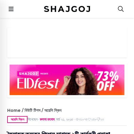
Home / বিউটি টিপস / অয়েলি স্কিন
লিখেছেন
রুমানা রহমান
,
মার্চ ২১, ২০১৫
৩১০৭৪
২৪৮
২৩
অয়েলি স্কিন
●
●