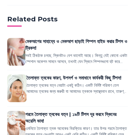
Related Posts
মেকআপের সাহায্যে ও মেকআপ ছাড়াই পিম্পল হাইড করার টিপস ও
ট্রিকস!
সবই ঠিকঠাক চলছে, স্কিনটাও বেশ ভালোই আছে। কিন্তু যেই কোনো একটা
স্পেশাল অকেশন সামনে আসবে, তখনই যেন স্কিনে পিম্পলগুলো হুট করে
হাজির হয়ে যাবে! এই জিনিসটা...
তৈলাক্ত ত্বকের কারণ, উপসর্গ ও সমাধানে কার্যকরী কিছু টিপস!
তৈলাক্ত ত্বকের যত্ন নেয়াটা একটু কঠিন। একটি নির্দিষ্ট পরিমাণ তেল
আমাদের ত্বকের জন্য জরুরী যা আমাদের ত্বককে স্বাস্থ্যবান রাখে, তারুণ্য
ধরে রাখতে সহায়ত...
গরমে তৈলাক্ত ত্বকের যত্ন | ১৯টি টিপস দূর করবে স্কিনের
অয়েলি ভাব!
এমনিতে তৈলাক্ত ত্বক অনেকের বিরক্তির কারণ। তার উপর গরমে তৈলাক্ত
ত্বকের যত্ন নেওয়াটা আরও একটু বেশি কঠিন। একটি নির্দিষ্ট পরিমাণ তেল