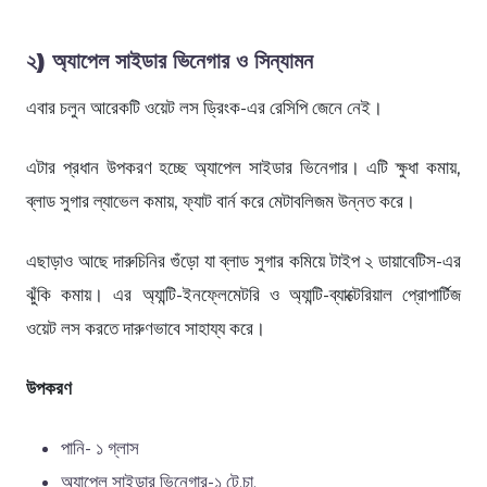
২) অ্যাপেল সাইডার ভিনেগার ও সিন্যামন
এবার চলুন আরেকটি ওয়েট লস ড্রিংক-এর রেসিপি জেনে নেই।
এটার প্রধান উপকরণ হচ্ছে অ্যাপেল সাইডার ভিনেগার। এটি ক্ষুধা কমায়,
ব্লাড সুগার ল্যাভেল কমায়, ফ্যাট বার্ন করে মেটাবলিজম উন্নত করে।
এছাড়াও আছে দারুচিনির গুঁড়ো যা ব্লাড সুগার কমিয়ে টাইপ ২ ডায়াবেটিস-এর
ঝুঁকি কমায়। এর অ্যান্টি-ইনফ্লেমেটরি ও অ্যান্টি-ব্যাক্টেরিয়াল প্রোপার্টিজ
ওয়েট লস করতে দারুণভাবে সাহায্য করে।
উপকরণ
পানি- ১ গ্লাস
অ্যাপেল সাইডার ভিনেগার-১ টে.চা.