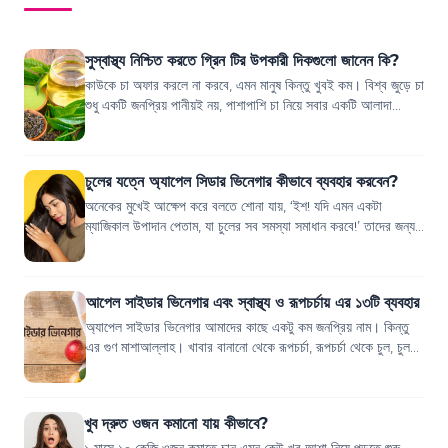
সুস্বাস্থ্য নিশ্চিত করতে গ্রিন টির উপকারী দিকগুলো জানেন কি?
কাউকে চা অফার করলে না করবে, এমন মানুষ কিন্তু খুবই কম। বিশ্ব জুড়ে চা
শুধু একটি জনপ্রিয় পানীয়ই নয়, পাশাপাশি চা নিয়ে সবার একটি আলাদা
ইমোশনও কাজ করে। কিন্...
চুলের যত্নে অ্যাপেল সিডার ভিনেগার কীভাবে ব্যবহার করবেন?
অনেকের মুখেই আক্ষেপ করে বলতে শোনা যায়, ‘ইশ! যদি এমন একটা
ম্যাজিকাল উপাদান পেতাম, যা চুলের সব সমস্যা সমাধান করবে!’ তাদের জন্য
বলছি, এমন একটা উপাদান কিন...
আপেল সাইডার ভিনেগার এবং স্বাস্থ্য ও রূপচর্চায় এর ১৩টি ব্যবহার
অ্যাপেল সাইডার ভিনেগার আমাদের কাছে একটু কম জনপ্রিয় নাম। কিন্তু
এর গুণ মাশাআল্লাহ। খাবার বানানো থেকে রূপচর্চা, রূপচর্চা থেকে চুল, চুল
থেকে ওজন কমানো, ও...
খুব দ্রুত ওজন কমানো যায় কীভাবে?