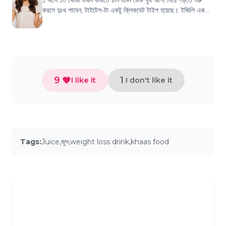
১ মাসে ১০ কেজি ওজন কমাতে চান এমন কেউ খুব আশা নিয়ে পড়তে শুরু
করলে দুঃখ পাবেন, টাইটেল-টা একটু ক্লিকবেট টাইপ হয়েছে। ইজিলি এক
মাসে খুব দ্রুত ওজন কমানো যায়...
9
1
I like it
I don't like it
Tags:
Juice
,
জুস
,
weight loss drink
,
khaas food