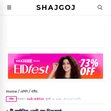
Home / রেসিপি / পানীয়
লিখেছেন
sub-editor
,
জুলাই ২১, ২০১৮
২০২৯
৯
১
পানীয়
●
●