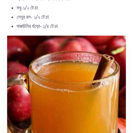
মধু-১/২ টে.চা.
লেবুর রস- ১/২ টে.চা.
দারুচিনির গুঁড়ো- ১/৪ টে.চা.