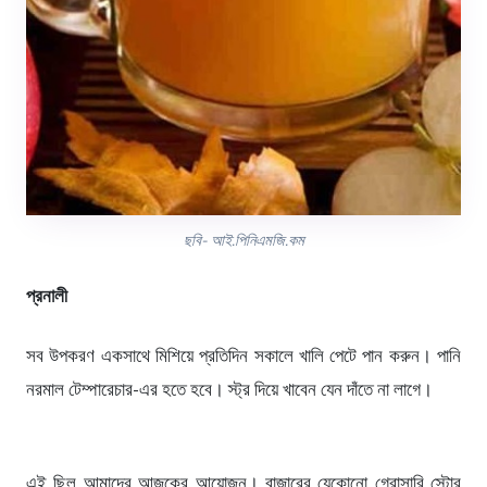
ছবি- আই.পিনিএমজি.কম
প্রনালী
সব উপকরণ একসাথে মিশিয়ে প্রতিদিন সকালে খালি পেটে পান করুন। পানি
নরমাল টেম্পারেচার-এর হতে হবে। স্ট্র দিয়ে খাবেন যেন দাঁতে না লাগে।
এই ছিল আমাদের আজকের আয়োজন। বাজারের যেকোনো গ্রোসারি স্টোর