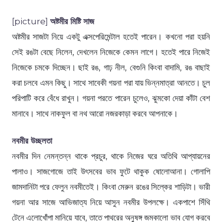
[picture]
অষ্টমীর মিষ্টি সাজ
অষ্টমীর সাজটা নিয়ে একটু এক্সপেরিমেন্টাল হতেই পারেন। কখনো পরা হয়নি
সেই রঙটা বেছে নিলেন, দেখলেন নিজেকে কেমন লাগে। হতেই পারে নিজেই
নিজেকে চমকে দিচ্ছেন। ছাই রঙ, গাঢ় নীল, বেগুনি কিংবা বাদামি, রঙ বাছাই
করা চলবে এমন কিছু। সাথে সাবেকী গয়না পরা যায় ভিন্নমাত্রা আনতে। চুল
পরিপাটি করে বেঁধে রাখুন। গয়না পরতে পারেন চুলেও, ঝুমকো দেয়া কাঁটা বেশ
মানাবে। সাথে নাকফুল বা নথ আরো নজরকাড়া করবে আপনাকে।
নবমীর উচ্ছলতা
নবমীর দিন নেমন্তন্ন থাকে প্রচুর, থাকে নিজের ঘরে অতিথি আপ্যায়নের
পালাও। সাজগোজে তাই উৎসবের ভাব ফুটে থাকুক ষোলোআনা। গোলাপি
জামদানিটা পরে ফেলুন নবমীতেই। কিংবা মেরুন রঙের সিল্কের শাড়িটা। ভারী
গয়না আর সাজে আভিজাত্য নিয়ে আসুন নবমীর উপলক্ষে। একপাশে সিঁথি
টেনে এলোখোঁপা মানিয়ে যাবে, তাতে পাথরের অনুষঙ্গ জমকালো ভাব যোগ করবে