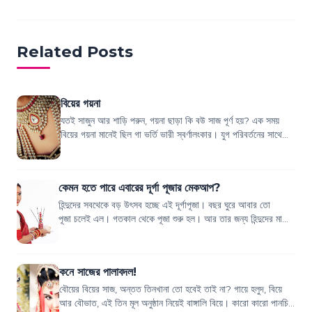
Related Posts
বিয়ের গয়না
যতই সাজুন আর শাড়ি পরুন, গয়না ছাড়া কি বউ সাজ পূর্ণ হয়? এক সময়
বিয়ের গয়না মানেই ছিল গা ভর্তি ভারী স্বর্ণালংকার। যুগ পরিবর্তনের সাথে
সাথে গয়নার ফ্যাশন ট্...
কেমন হতে পারে এবারের দূর্গা পূজার মেকআপ?
হিন্দুদের সবথেকে বড় উৎসব হচ্ছে এই দূর্গাপূজা। বছর ঘুরে আবার তো
পূজা চলেই এল। গতকাল থেকে পূজা শুরু হল। আর তার জন্য হিন্দুদের মাঝে
তোড়জোড়ের তো কোনো কমতি...
কনে সাজের পালাবদল!
বৌয়ের বিয়ের সাজ, অন্তত তিনখানা তো হবেই তাই না? গায়ে হলুদ, বিয়ে
আর বৌভাত, এই তিন মূল অনুষ্ঠান নিয়েই বাঙ্গালি বিয়ে। কারো কারো পানচিনি