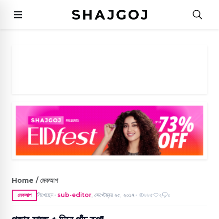
Home / মেকআপ
লিখেছেন
sub-editor
,
সেপ্টেম্বর ২৫, ২০১৭
৮৮৫
২
০
মেকআপ
●
●