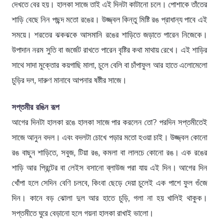
দেখতে বের হয়। হালকা সাজে তাই এই দিনটা কাটানো চলে। পোশাকে তাঁতের
শাড়ি বেছে নিন পছন্দ মতো রঙের। উজ্জ্বল কিন্তু মিষ্টি রঙ প্রাধান্য পাবে এই
সময়ে। শরতের ঝকঝকে আসমানি রঙের শাড়িতে জড়াতে পারেন নিজেকে।
উপাদান নরম সুতি বা জর্জেট রাখতে পারেন বৃষ্টির কথা মাথায় রেখে। এই শাড়ির
সাথে সাদা মুক্তোর কয়গাছি মালা, চুলে বেলি বা চাঁপাফুল আর হাতে এলোমেলো
চুড়ির দল, দারুণ মানাবে আপনার ষষ্টীর সাজে।
সপ্তমীর রঙিন রূপ
আগের দিনটা হালকা রঙে হালকা সাজে পার করলেন তো? পরদিন সপ্তমীতেই
সাজে আনুন বদল। এবং বদলটা চোখে পড়ার মতো হওয়া চাই। উজ্জ্বল কোনো
রঙ বাছুন শাড়িতে, সবুজ, টিয়া রঙ, কমলা বা লালচে কোনো রঙ। এক রঙের
শাড়ি আর প্রিন্টের বা লেইস বসানো ব্লাউজ পরা যায় এই দিন। আগের দিন
খোঁপা হলে সেদিন বেণি চলবে, কিংবা ছেড়ে দেয়া চুলেই এক পাশে ফুল গুঁজে
দিন। কানে বড় ঝোলা দুল আর হাতে চুড়ি, গলা না হয় খালিই থাকুক।
সপ্তমীতে ঘুরে বেড়ানো হলে গয়না হালকা রাখাই ভালো।