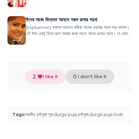
বা বাগদানের মতো আয়...
ঈদের সাজে ভিন্নতা আনতে পরুন রূপার গয়না
[topbanner] ফ্যাশন সচেতন নারীরা অনেক রকমের গয়না পরে থাকেন।
এই ঈদে একটু ভিন্ন রূপে সাজার জন্য পরতে পারেন রূপার গয়না। যে কোন
অনুষ্ঠানে গেলে পাথরের, গোল্...
2
0
I like it
I don't like it
Tags:
শারদীয় দুর্গাপুজা লুক
,
durga puja
,
দুর্গাপুজা
,
durga puja look