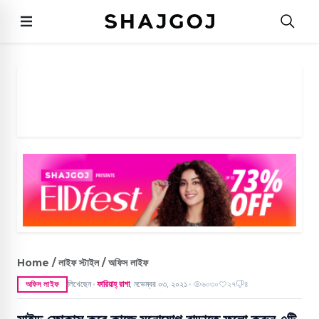
Home / লাইফ স্টাইল / অফিস লাইফ
লিখেছেন
ফারিয়াহ্ রাশা
,
নভেম্বর ০৩, ২০২১
৬০৩০
২৭
৪
অফিস লাইফ
●
●