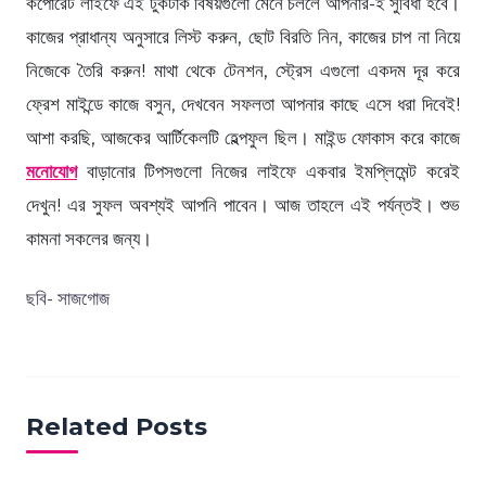
কর্পোরেট লাইফে এই টুকটাক বিষয়গুলো মেনে চললে আপনার-ই সুবিধা হবে।
কাজের প্রাধান্য অনুসারে লিস্ট করুন, ছোট বিরতি নিন, কাজের চাপ না নিয়ে
নিজেকে তৈরি করুন! মাথা থেকে টেনশন, স্ট্রেস এগুলো একদম দূর করে
ফ্রেশ মাইন্ডে কাজে বসুন, দেখবেন সফলতা আপনার কাছে এসে ধরা দিবেই!
আশা করছি, আজকের আর্টিকেলটি হেল্পফুল ছিল। মাইন্ড ফোকাস করে কাজে
মনোযোগ
বাড়ানোর টিপসগুলো নিজের লাইফে একবার ইমপ্লিমেন্ট করেই
দেখুন! এর সুফল অবশ্যই আপনি পাবেন। আজ তাহলে এই পর্যন্তই। শুভ
কামনা সকলের জন্য।
ছবি- সাজগোজ
Related Posts