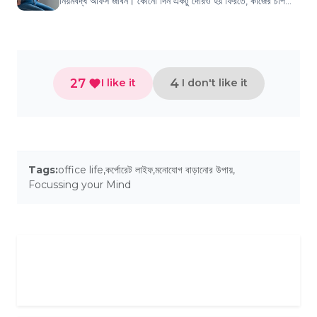
নিয়মবদ্ধ অফিস জীবন। কোনো দিন একটু দেরিও হয় ফিরতে, কাজের চাপ
বেশি থাকলে। ঘরে অশান্তির শেষ...
27
4
I like it
I don't like it
Tags:
office life
,
কর্পোরেট লাইফ
,
মনোযোগ বাড়ানোর উপায়
,
Focussing your Mind