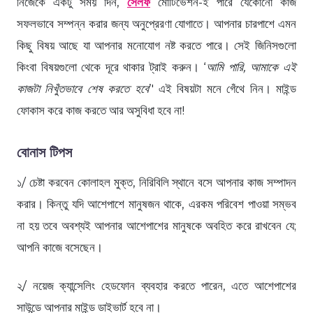
নিজেকে একটু সময় দিন,
সেলফ
মোটিভেশন-ই পারে যেকোনো কাজ
সফলভাবে সম্পন্ন করার জন্য অনুপ্রেরণা যোগাতে। আপনার চারপাশে এমন
কিছু বিষয় আছে যা আপনার মনোযোগ নষ্ট করতে পারে। সেই জিনিসগুলো
কিংবা বিষয়গুলো থেকে দূরে থাকার ট্রাই করুন। ‘
আমি পারি, আমাকে এই
কাজটা নিখুঁতভাবে শেষ করতে হবে
’' এই বিষয়টা মনে গেঁথে নিন। মাইন্ড
ফোকাস করে কাজ করতে আর অসুবিধা হবে না!
বোনাস টিপস
১/ চেষ্টা করবেন কোলাহল মুক্ত, নিরিবিলি স্থানে বসে আপনার কাজ সম্পাদন
করার। কিন্তু যদি আশেপাশে মানুষজন থাকে, এরকম পরিবেশ পাওয়া সম্ভব
না হয় তবে অবশ্যই আপনার আশেপাশের মানুষকে অবহিত করে রাখবেন যে;
আপনি কাজে বসেছেন।
২/ নয়েজ ক্যান্সেলিং হেডফোন ব্যবহার করতে পারেন, এতে আশেপাশের
সাউন্ডে আপনার মাইন্ড ডাইভার্ট হবে না।