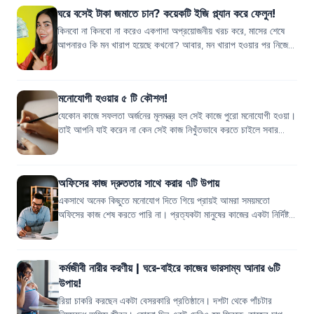
ঘরে বসেই টাকা জমাতে চান? কয়েকটি ইজি প্ল্যান করে ফেলুন!
কিনবো না কিনবো না করেও একগাদা অপ্রয়োজনীয় খরচ করে, মাসের শেষে
আপনারও কি মন খারাপ হয়েছে কখনো? আবার, মন খারাপ হওয়ার পর নিজেকে
যতই বুঝিয়েছেন, পরের মাস থেক...
মনোযোগী হওয়ার ৫ টি কৌশল!
যেকোন কাজে সফলতা অর্জনের মূলমন্ত্র হল সেই কাজে পুরো মনোযোগী হওয়া।
তাই আপনি যাই করেন না কেন সেই কাজ নিখুঁতভাবে করতে চাইলে সবার
আগে আপনার সবটুকু মনোযোগ...
অফিসের কাজ দ্রুততার সাথে করার ৭টি উপায়
একসাথে অনেক কিছুতে মনোযোগ দিতে গিয়ে প্রায়ই আমরা সময়মতো
অফিসের কাজ শেষ করতে পারি না। প্রত্যকটা মানুষের কাজের একটা নির্দিষ্ট
ধরন আছে, একেক রকম টাইমিং আছ...
কর্মজীবী নারীর করণীয় | ঘরে-বাইরে কাজের ভারসাম্য আনার ৬টি
উপায়!
রিয়া চাকরি করছেন একটা বেসরকারি প্রতিষ্ঠানে। দশটা থেকে পাঁচটার