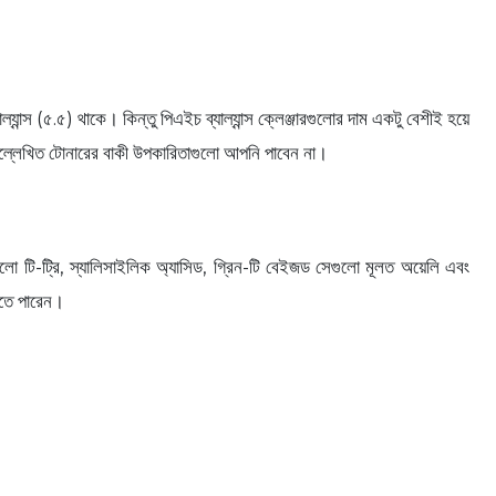
ল্যান্স (৫.৫) থাকে। কিন্তু পিএইচ ব্যাল্যান্স ক্লেঞ্জারগুলোর দাম একটু বেশীই হয়ে
ে উল্লেখিত টোনারের বাকী উপকারিতাগুলো আপনি পাবেন না।
ুলো টি-ট্রি, স্যালিসাইলিক অ্যাসিড, গ্রিন-টি বেইজড সেগুলো মূলত অয়েলি এবং
রতে পারেন।