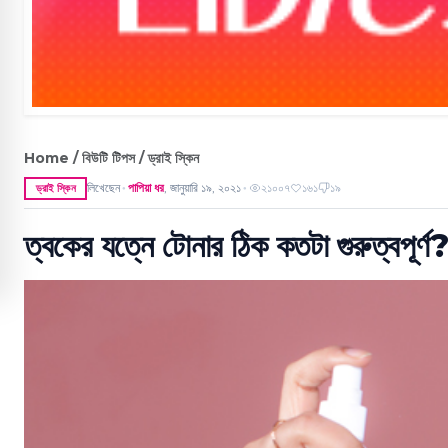
Home / বিউটি টিপস / ড্রাই স্কিন
লিখেছেন
পাপিয়া ধর
,
জানুয়ারি ১৯, ২০২১
২১০০৭
১৬১
১৯
ড্রাই স্কিন
●
●
ত্বকের যত্নে টোনার ঠিক কতটা গুরুত্বপূর্ণ