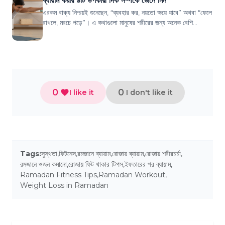
ব্যায়াম করার ৯টি উপকারী দিক সম্পর্কে জেনে নিন
এরকম বাক্য নিশ্চয়ই শুনেছেন, “ব্যবহার কর, নয়তো ক্ষয়ে যাবে” অথবা “ফেলে
রাখলে, মরচে পড়ে”। এ কথাগুলো মানুষের শরীরের জন্য অনেক বেশি
প্রযোজ্য। আপনি যদি আপনা...
0
0
I like it
I don't like it
Tags:
সুস্থতা
,
ফিটনেস
,
রমজানে ব্যায়াম
,
রোজায় ব্যায়াম
,
রোজায় শরীরচর্চা
,
রমজানে ওজন কমানো
,
রোজায় ফিট থাকার টিপস
,
ইফতারের পর ব্যায়াম
,
Ramadan Fitness Tips
,
Ramadan Workout
,
Weight Loss in Ramadan