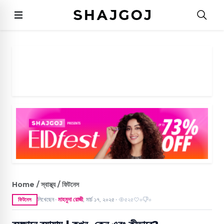
Home / স্বাস্থ্য / ফিটনেস
লিখেছেন
মাহমুদা রোজী
,
মার্চ ১৭, ২০২৫
৫২৫
০
০
ফিটনেস
●
●