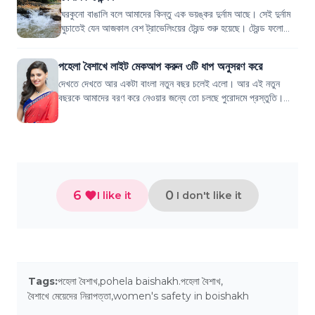
ঘরকুনো বাঙালি বলে আমাদের কিন্তু এক ভয়ঙ্কর দুর্নাম আছে। সেই দুর্নাম
ঘুচাতেই যেন আজকাল বেশ ট্রাভেলিংয়ের ট্রেন্ড শুরু হয়েছে। ট্রেন্ড ফলো
করতে চান কিংবা প...
পহেলা বৈশাখে লাইট মেকআপ করুন ৩টি ধাপ অনুসরণ করে
দেখতে দেখতে আর একটা বাংলা নতুন বছর চলেই এলো। আর এই নতুন
বছরকে আমাদের বরণ করে নেওয়ার জন্যে তো চলছে পুরোদমে প্রস্তুতি।
শাড়ি, চুড়ি, টিপ ইত্যাদি সব কেনা ন...
6
0
I like it
I don't like it
Tags:
পহেলা বৈশাখ
,
pohela baishakh.পহেলা বৈশাখ
,
বৈশাখে মেয়েদের নিরাপত্তা
,
women's safety in boishakh