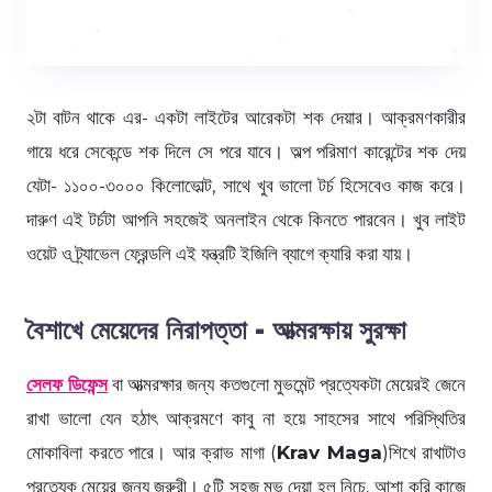
২টা বাটন থাকে এর- একটা লাইটের আরেকটা শক দেয়ার। আক্রমণকারীর
গায়ে ধরে সেকেন্ডে শক দিলে সে পরে যাবে। অল্প পরিমাণ কারেন্টের শক দেয়
যেটা- ১১০০-৩০০০ কিলোভোল্ট, সাথে খুব ভালো টর্চ হিসেবেও কাজ করে।
দারুণ এই টর্চটা আপনি সহজেই অনলাইন থেকে কিনতে পারবেন। খুব লাইট
ওয়েট ও ট্র্যাভেল ফ্রেন্ডলি এই যন্ত্রটি ইজিলি ব্যাগে ক্যারি করা যায়।
বৈশাখে মেয়েদের নিরাপত্তা - আত্মরক্ষায় সুরক্ষা
সেলফ ডিফেন্স
বা আত্মরক্ষার জন্য কতগুলো মুভমেন্ট প্রত্যেকটা মেয়েরই জেনে
রাখা ভালো যেন হঠাৎ আক্রমণে কাবু না হয়ে সাহসের সাথে পরিস্থিতির
মোকাবিলা করতে পারে। আর ক্রাভ মাগা (
Krav Maga
)শিখে রাখাটাও
প্রত্যেক মেয়ের জন্য জরুরী। ৫টি সহজ মুভ দেয়া হল নিচে, আশা করি কাজে