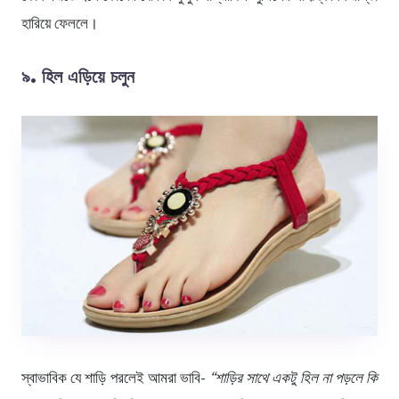
হারিয়ে ফেললে।
৯
. হিল এড়িয়ে চলুন
স্বাভাবিক যে শাড়ি পরলেই আমরা ভাবি-
“শাড়ির সাথে একটু হিল না পড়লে কি