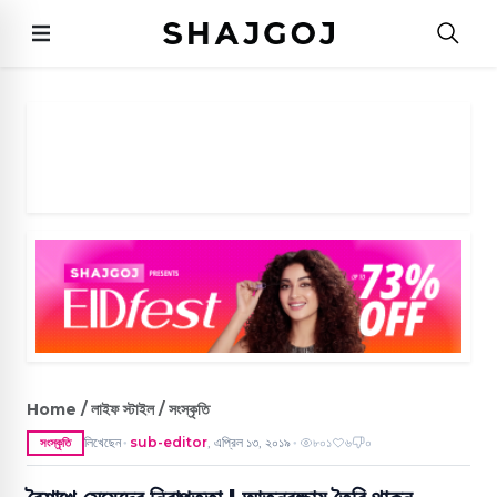
Home / লাইফ স্টাইল / সংস্কৃতি
লিখেছেন
sub-editor
,
এপ্রিল ১৩, ২০১৯
৮০১
৬
০
সংস্কৃতি
●
●