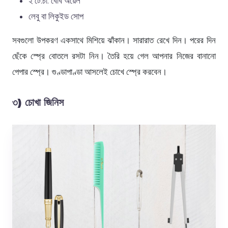
২ টে.চা. বেবি অয়েল
লেবু বা লিকুইড সোপ
সবগুলো উপকরণ একসাথে মিশিয়ে ঝাঁকান। সারারাত রেখে দিন। পরের দিন
ছেঁকে স্প্রে বোতলে রসটা নিন। তৈরি হয়ে গেল আপনার নিজের বানানো
পেপার স্প্রে। গুণ্ডাপাণ্ডা আসলেই চোখে স্প্রে করবেন।
৩) চোখা জিনিস