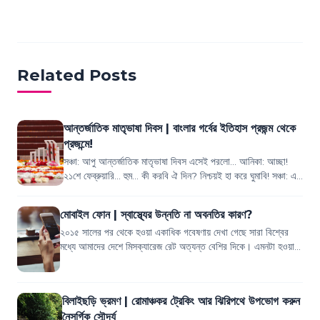
Related Posts
আন্তর্জাতিক মাতৃভাষা দিবস | বাংলার গর্বের ইতিহাস প্রজন্ম থেকে
প্রজন্মে!
সঞ্চা: আপু আন্তর্জাতিক মাতৃভাষা দিবস এসেই পরলো... আনিকা: আচ্ছা!
২১শে ফেব্রুয়ারি... হুম... কী করবি ঐ দিন? নিশ্চয়ই হা করে ঘুমাবি! সঞ্চা: এই
চিনলে আমাক...
মোবাইল ফোন | স্বাস্থ্যের উন্নতি না অবনতির কারণ?
২০১৫ সালের পর থেকে হওয়া একাধিক গবেষণায় দেখা গেছে সারা বিশ্বের
মধ্যে আমাদের দেশে মিসক্যারেজ রেট অত্যন্ত বেশির দিকে। এমনটা হওয়ার
পিছনে অনেক কারণ দায়ী থা...
বিলাইছড়ি ভ্রমণ | রোমাঞ্চকর ট্রেকিং আর ঝিরিপথে উপভোগ করুন
নৈসর্গিক সৌন্দর্য