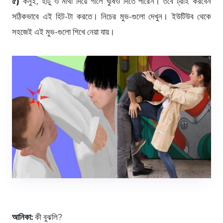
৫)
কনুই, হাঁটু ও মাথা দিয়ে গালে ঘুষিও দিতে পারেন। তবে ট্রাই করবেন
সঠিকভাবে এই হিট-টা করতে। নিচের মুভ-গুলো দেখুন। ইউটিউব থেকে
সহজেই এই মুভ-গুলো শিখে নেয়া যায়।
আনিকা:
কী বুঝলি?