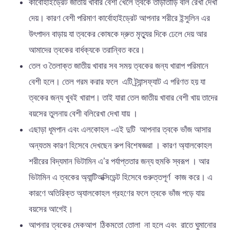
কার্বোহাইড্রেট জাতীয় খাবার বেশী খেলে ত্বকে তাড়াতাড়ি বলি রেখা দেখা
দেয়। কারণ বেশী পরিমাণ কার্বোহাইড্রেট আপনার শরীরে ইন্সুলিন এর
উৎপাদন বাড়ায় যা ত্বকের কোষকে দ্রুত মৃত্যুর দিকে ঢেলে দেয় আর
আমাদের ত্বকের বার্ধক্যকে তরান্বিত করে।
তেল ও তৈলাক্ত জাতীয় খাবার সব সময় ত্বকের জন্য খারাপ পরিমানে
বেশী হলে। তেল গরম করার ফলে এটি ট্র্যান্সফ্যাট এ পরিণত হয় যা
ত্বকের জন্য খুবই খারাপ। তাই যারা তেল জাতীয় খাবার বেশী খায় তাদের
বয়সের তুলনায় বেশী বলিরেখা দেখা যায় ।
এছাড়া ধূমপান এবং এলকোহল -এই দুটি আপনার ত্বকে ভাঁজ আসার
অন্যতম কারণ হিসেবে দেখছেন রুপ বিশেষজ্ঞরা । কারণ অ্যালকোহল
শরীরের বিদ্যমান ভিটামিন এ’র পর্যাপ্ততার জন্য হুমকি স্বরূপ । আর
ভিটামিন এ ত্বকের অ্যান্টিঅক্সিডেন্ট হিসেবে গুরুত্তপূর্ণ কাজ করে। এ
কারণে অতিরিক্ত অ্যালকোহল গ্রহণের ফলে ত্বকে ভাঁজ পড়ে যায়
বয়সের আগেই।
আপনার ত্বকের মেকআপ ঠিকমতো তোলা না হলে এবং রাতে ঘুমানোর