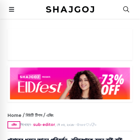
Home / বিউটি টিপস / এজিং
লিখেছেন
sub-editor
,
মে ০৩, ২০১৬
৬৮৫
১
০
এজিং
●
●