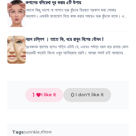
কপালের বলিরেখা দূর করার ৫টি উপায়
কোনো কিছু ভালো না লাগলে ভ্রু কুঁচকে বিরক্ত প্রকাশ করা সোমার
অভ্যাস। এমনকি মনোযোগ দিয়ে কাজ করার সময়েও ভ্রু কুঁচকে থাকে। এখন
ভ্রু কুঁচকানো সোমার বদ অভ্য...
বয়স চল্লিশ । তাতে কি, ধরে রাখুন বিশের যৌবন !
দুঃখজনক ব্যাপার হলেও সত্যি এটাই যে, এখনও পর্যন্ত বয়স ধরে রাখার কোন
যাদুকরী পদ্ধতি কিংবা ওষুধ আবিষ্কার হয়নি। আমরা সবাই চাই আমাদের
ত্বকের তারুন্য অনেকদি...
1
0
I like it
I don't like it
Tags:
wrinkle
,
বলিরেখা