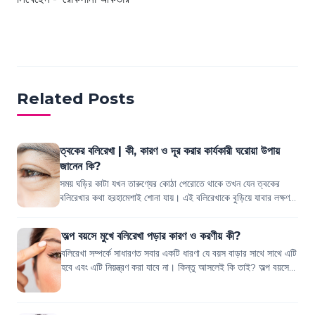
Related Posts
ত্বকের বলিরেখা | কী, কারণ ও দূর করার কার্যকারী ঘরোয়া উপায়
জানেন কি?
সময় ঘড়ির কাটা যখন তারুণ্যের কোঠা পেরোতে থাকে তখন যেন ত্বকের
বলিরেখার কথা হরহামেশাই শোনা যায়। এই বলিরেখাকে বুড়িয়ে যাবার লক্ষণ
ধরে স্বাভাবিক মনে মেনে নে...
অল্প বয়সে মুখে বলিরেখা পড়ার কারণ ও করণীয় কী?
বলিরেখা সম্পর্কে সাধারণত সবার একটি ধারণা যে বয়স বাড়ার সাথে সাথে এটি
হবে এবং এটি নিয়ন্ত্রণ করা যাবে না। কিন্তু আসলেই কি তাই? অল্প বয়সে
মুখে বলিরেখা যে...