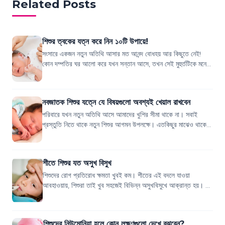
Related Posts
শিশুর ত্বকের যত্ন করে নিন ১০টি উপায়ে!
সংসারে একজন নতুন অতিথি আসার মত আনন্দ বোধহয় আর কিছুতে নেই!
কোন দম্পতির ঘর আলো করে যখন সন্তান আসে, তখন সেই মুহুর্তটিকে মনে
হয় বেশ সুখের, তৃপ্তির। শুরু থ...
নবজাতক শিশুর যত্নে যে বিষয়গুলো অবশ্যই খেয়াল রাখবেন
পরিবারে যখন নতুন অতিথি আসে আমাদের খুশির সীমা থাকে না। সবাই
প্রস্তুতি নিতে থাকে নতুন শিশুর আগমন উপলক্ষে। এতকিছুর মাঝেও থাকে
হাজার রকমের চিন্তা। কীভাবে...
শীতে শিশুর যত অসুখ বিসুখ
শিশুদের রোগ প্রতিরোধ ক্ষমতা খুবই কম। শীতের এই বদলে যাওয়া
আবহাওয়ায়, শিশুরা তাই খুব সহজেই বিভিন্ন অসুখবিসুখে আক্রান্ত হয়। এ
সময়ে বাতাসে ধুলোবালির পরিমাণ...
শিশুদের নিউমোনিয়া হলে কোন লক্ষণগুলো দেখে বুঝবেন?