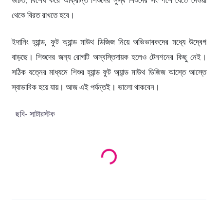
উচিত, বিশেষ করে আক্রান্ত শিশুদের সুস্থ শিশুদের সংস্পর্শে যেতে দেওয়া
থেকে বিরত রাখতে হবে।
ইদানিং হ্যান্ড, ফুট অ্যান্ড মাউথ ডিজিজ নিয়ে অভিভাবকদের মধ্যে উদ্বেগ
বাড়ছে। শিশুদের জন্য রোগটি অস্বস্তিদায়ক হলেও টেনশনের কিছু নেই।
সঠিক যত্নের মাধ্যমে শিশুর হ্যান্ড ফুট অ্যান্ড মাউথ ডিজিজ আস্তে আস্তে
স্বাভাবিক হয়ে যায়। আজ এই পর্যন্তই। ভালো থাকবেন।
ছবি- সাটারস্টক
Loading products...