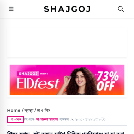
Home / স্বাস্থ্য / মা ও শিশু
লিখেছেন
ডাঃ মারুফা আক্তার
,
নভেম্বর ০৮, ২০২৩
২৬২১
৮
১
মা ও শিশু
●
●