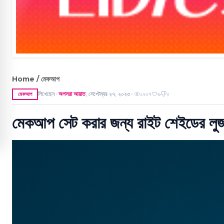
Home / মেকআপ
লিখেছেন
অপসরা আয়াত
,
সেপ্টেম্বর ২৭, ২০২৩
১২০৭
৬
০
মেকআপ
●
●
মেকআপ সেট করার জন্য রাইট শেইডের লু