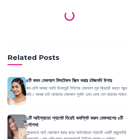
Loading products...
Related Posts
৫টি কমন মেকআপ মিসটেকস ফিক্স করার চটজলদি উপায়
কম বেশি আমরা সবাই ডিফারেন্ট টাইপের মেকআপ লুক ক্রিয়েট করতে পছন্দ
করি। আমরা চাই আমাদের মেকআপ লুকটা এমন হোক যেন আয়নার সামনে
দাঁড়ালে নিজেকে সবচেয়ে সুন্দর...
১টি আইশ্যাডো প্যালেট দিয়েই কমপ্লিট করুন মেকআপের ৫টি
স্টেপস!
সুন্দরভাবে আই মেকআপ করার জন্য আইশ্যাডো প্যালেট একটি ম্যান্ডেটরি
প্রোডাক্ট। কম বেশি সবার কালেকশনেই বিভিন্ন কালার ও ফর্মুলার