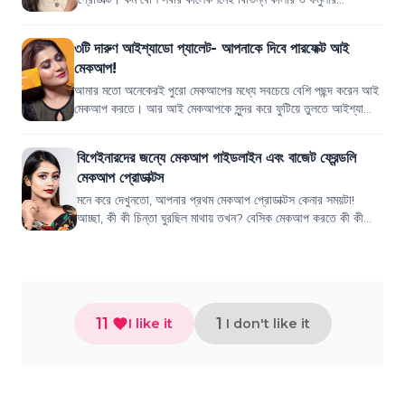
আইশ্যাডো প্যালেট থাকে। তবে...
৩টি দারুণ আইশ্যাডো প্যালেট- আপনাকে দিবে পারফেক্ট আই
মেকআপ!
আমার মতো অনেকেরই পুরো মেকআপের মধ্যে সবচেয়ে বেশি পছন্দ করেন আই
মেকআপ করতে। আর আই মেকআপকে সুন্দর করে ফুটিয়ে তুলতে আইশ্যাডো
খুবই গুরুত্বপূর্ণ। আমি আই মেক...
বিগেইনারদের জন্যে মেকআপ গাইডলাইন এবং বাজেট ফ্রেন্ডলি
মেকআপ প্রোডাক্টস
মনে করে দেখুনতো, আপনার প্রথম মেকআপ প্রোডাক্টস কেনার সময়টা!
আচ্ছা, কী কী চিন্তা ঘুরছিল মাথায় তখন? বেসিক মেকআপ করতে কী কী
লাগে, কোন ব্র্যান্ডগুলো ভাল হব...
11
1
I like it
I don't like it