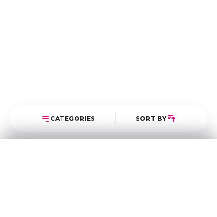
CATEGORIES
SORT BY
Select Category
Sort Posts
Latest First
Oldest First
অন্যান্য
5