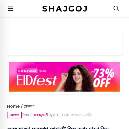
Home / মেকআপ
লিখেছেন
জান্নাতুল মৌ
,
জুলাই ২৬, ২০২১
৩১৫২
১১
১
মেকআপ
●
●