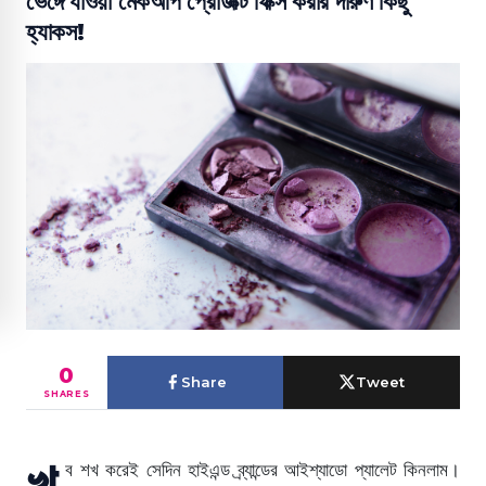
ভেঙ্গে যাওয়া মেকআপ প্রোডাক্ট ফিক্স করার দারুণ কিছু
হ্যাকস!
0
Share
Tweet
SHARES
খু
ব শখ করেই সেদিন হাইএন্ড ব্র্যান্ডের আইশ্যাডো প্যালেট কিনলাম।