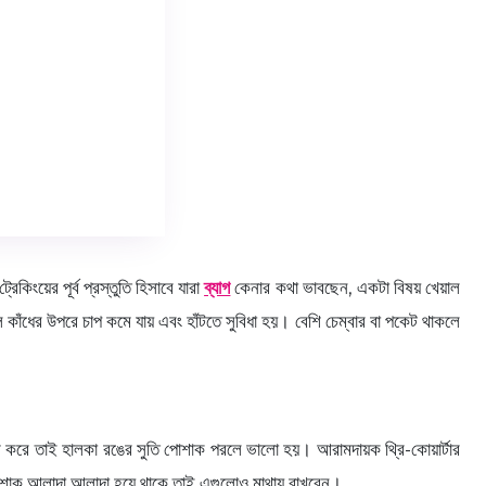
কিংয়ের পূর্ব প্রস্তুতি হিসাবে যারা
ব্যাগ
কেনার কথা ভাবছেন, একটা বিষয় খেয়াল
ঁধের উপরে চাপ কমে যায় এবং হাঁটতে সুবিধা হয়। বেশি চেম্বার বা পকেট থাকলে
োষণ করে তাই হালকা রঙের সুতি পোশাক পরলে ভালো হয়। আরামদায়ক থ্রি-কোয়ার্টার
ভেদে পোশাক আলাদা আলাদা হয়ে থাকে তাই এগুলোও মাথায় রাখবেন।