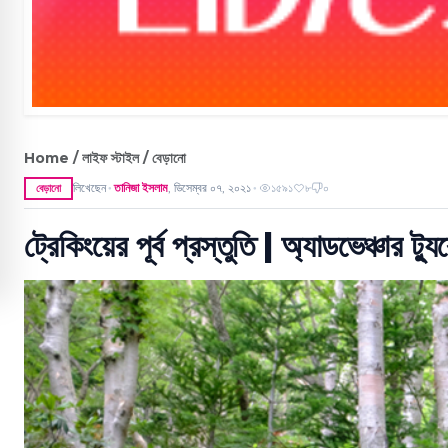
Home / লাইফ স্টাইল / বেড়ানো
লিখেছেন
তানিজা ইসলাম
,
ডিসেম্বর ০৭, ২০২১
১৫৯১
৮
০
বেড়ানো
●
●
ট্রেকিংয়ের পূর্ব প্রস্তুতি | অ্যাডভেঞ্চার 