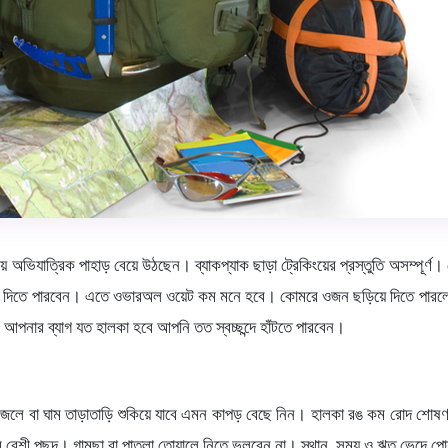
যাত্রিক পাহাড় বেয়ে উঠছেন। ব্যাকপ্যাক ছাড়া ট্রেকিংয়ের প্রস্তুতি অসম্পূর্ণ। ট্রে
করে দিতে পারবেন। এতে ওভারঅল ওয়েট কম মনে হবে। কোমরে ওজন ছড়িয়ে দিতে পারলে কা
পনার ব্যাগ যত হালকা হবে আপনি তত স্বচ্ছন্দে হাঁটতে পারবেন।
নিতে ভিজলে বা ঘাম তাড়াতাড়ি শুকিয়ে যাবে এমন কাপড় বেছে নিন। হালকা রঙ কম রোদ শ
ট্রেকারদের বেশী পছন্দ। গামছা বা পাতলা তোয়ালে নিতে ভুলবেন না। স্থান, সময় ও ঋতু 