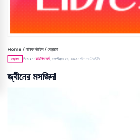
Home / লাইফ স্টাইল / বেড়ানো
লিখেছেন
তাহসিন অর্না
,
সেপ্টেম্বর ২৬, ২০১৯
৭৪৩
০
০
বেড়ানো
●
●
জ্বীনের মসজিদ!