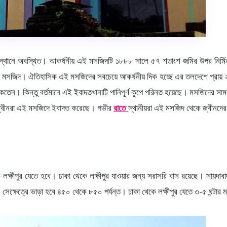
ক স্থানে অবস্থিত। আকর্ষনীয় এই মসজিদটি ১৮৮৮ সালে ৫৭ শতাংশ জমির উপর নির্ম
ের মসজিদ। ঐতিহাসিক এই মসজিদের সবচেয়ে আকর্ষনীয় দিক হচ্ছে এর তলদেশে প্রায় ২
থাকতেন। কিন্তু বর্তমানে এই ইবাদতখানাটি পানিপূর্ণ কূপে পরিনত হয়েছে। মসজিদের 
র জ্বীনরা এই মসজিদে ইবাদত করেছে। গভীর
রাতে
স্থানীয়রা এই মসজিদ থেকে জ্বীনদে
ক্ষীপুর যেতে হবে। ঢাকা থেকে লক্ষীপুর যাওয়ার জন্য সরাসরি বাস রয়েছে। সায়দাবাদ 
 সেক্ষেত্রে ভাড়া হবে ৪৫০ থেকে ৮৫০ পর্যন্ত। ঢাকা থেকে লক্ষীপুর যেতে ৩-৫ ঘন্টা