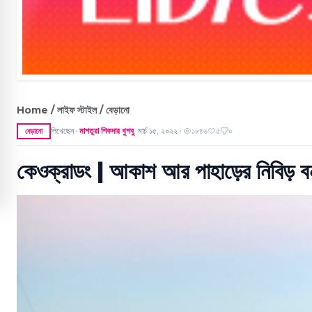
Home / লাইফ স্টাইল / বেড়ানো
লিখেছেন
মাশতুরা শিকদার খুশবু
,
মার্চ ১৫, ২০২২
১৮৪৬
৫
০
বেড়ানো
●
●
কেওক্রাডং | আকাশ আর পাহাড়ের নিবিড় বন্