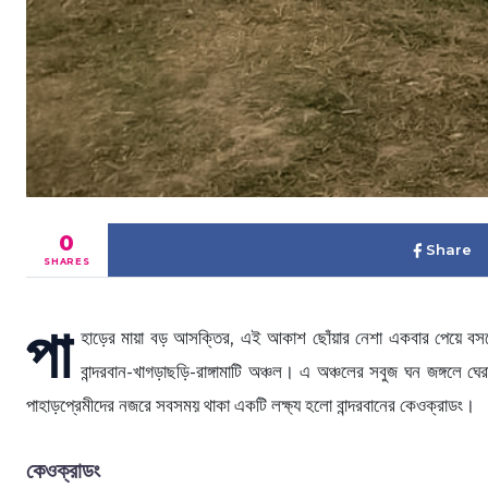
0
Share
SHARES
পা
হাড়ের মায়া বড় আসক্তির, এই আকাশ ছোঁয়ার নেশা একবার পেয়ে বসলে 
বান্দরবান-খাগড়াছড়ি-রাঙ্গামাটি অঞ্চল। এ অঞ্চলের সবুজ ঘন জঙ্গলে 
পাহাড়প্রেমীদের নজরে সবসময় থাকা একটি লক্ষ্য হলো বান্দরবানের কেওক্রাডং।
কেওক্রাডং