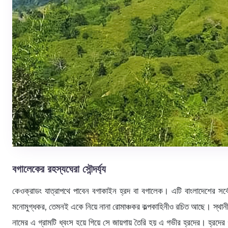
বগালেকের রহস্যঘেরা সৌন্দর্য্য
কেওক্রাডং যাত্রাপথে পাবেন বগাকাইন হ্রদ বা বগালেক। এটি বাংলাদেশের সর্বো
মনোমুগ্ধকর, তেমনই একে নিয়ে নানা রোমাঞ্চকর কল্পকাহিনীও রচিত আছে। স্থানীয়
নামের এ গ্রামটি ধ্বংস হয়ে গিয়ে সে জায়গায় তৈরি হয় এ গভীর হ্রদের। হ্রদে