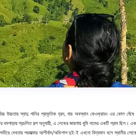
চ্চ উচ্চতার স্বাদু পানির প্রাকৃতিক হ্রদ, যার অবস্থান কেওক্রাডং এর কোল ঘেঁষ
 বমপাড়ায় প্রচলিত গল্প অনুযায়ী, এ লেকের জায়গায় খুমি নামের একটি গ্রাম ছিল। একজন
র গভীরে দেবতার পরমাত্মার আশীর্বাদ/অভিশাপ দুই-ই এখনো বিদ্যমান বলে স্থানীয় 