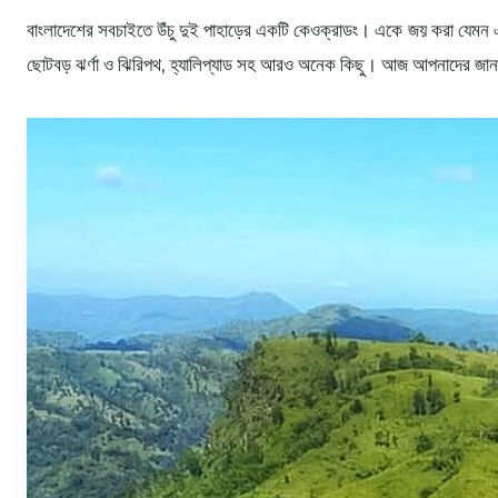
বাংলাদেশের সবচাইতে উঁচু দুই পাহাড়ের একটি কেওক্রাডং। একে জয় করা যেমন এ
ছোটবড় ঝর্ণা ও ঝিরিপথ, হ্যালিপ্যাড সহ আরও অনেক কিছু। আজ আপনাদের জানা