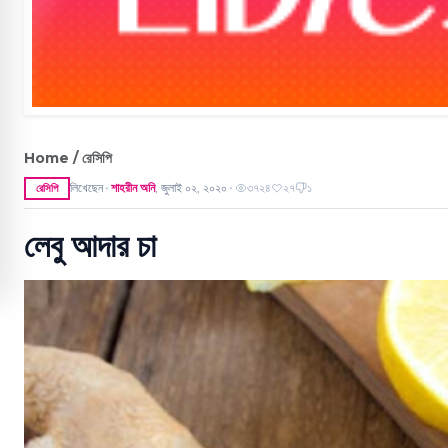
Home / রেসিপি
লিখেছেন
শাহরীন অনি
,
জুলাই ০২, ২০২০
৩৭২৪
২৭
১
রেসিপি
●
●
লেবু আদার চা