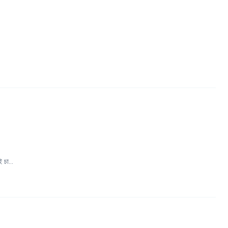
 চা...