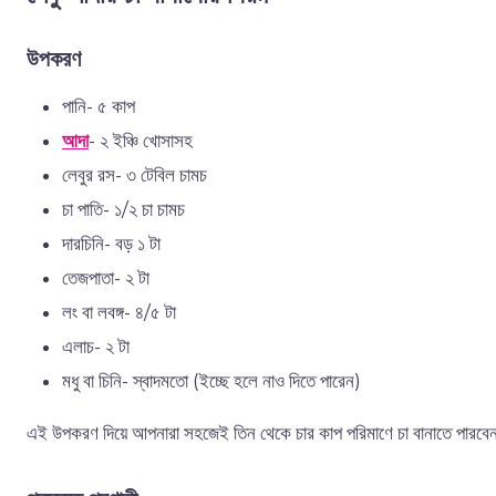
উপকরণ
পানি- ৫ কাপ
আদা
- ২ ইঞ্চি খোসাসহ
লেবুর রস- ৩ টেবিল চামচ
চা পাতি- ১/২ চা চামচ
দারচিনি- বড় ১ টা
তেজপাতা- ২ টা
লং বা লবঙ্গ- ৪/৫ টা
এলাচ- ২ টা
মধু বা চিনি- স্বাদমতো (ইচ্ছে হলে নাও দিতে পারেন)
এই উপকরণ দিয়ে আপনারা সহজেই তিন থেকে চার কাপ পরিমাণে চা বানাতে পারব