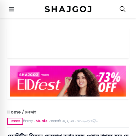
Home / মেকআপ
লিখেছেন
Munia
,
ফেব্রুয়ারি ১৪, ২০২৪
১১২০
৪
০
মেকআপ
●
●