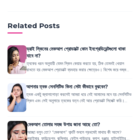
Related Posts
ড্রাই স্কিনের মেকআপ প্রোডাক্টে কোন ইনগ্রেডিয়েন্টগুলো থাকা
যাবে না?
ত্বকের ধরন অনুযায়ী যেমন স্কিন কেয়ার করতে হয়, ঠিক তেমনই খেয়াল
রাখতে হয় মেকআপ প্রোডাক্ট ব্যবহার করার ক্ষেত্রেও। বিশেষ করে শুষ্ক
ত্বকে মেকআপের ক্ষেত্রে এ...
আপনার ত্বক সেনসিটিভ কিনা সেটা কীভাবে বুঝবেন?
ত্বক একটু জ্বালাপোড়া করলেই আমরা ধরে নেই আমাদের মনে হয় সেনসিটিভ
স্কিন এবং সেই অনুসারে ত্বকের যত্ন নেই আর প্রোডাক্ট সিলেক্ট করি।
কিন্তু আসলেই কি তাই? শু...
মেকআপ তোলার সহজ উপায় জানা আছে তো?
আচ্ছা বলুন তো? “মেকআপ” শব্দটি শুনলে প্রথমেই মাথায় কী আসে?
প্রাইমার, ফাউন্ডেশন, কন্সিলার, ফেইস পাউডার, ব্লাশ, বঞ্জার, হাইলাইটার,