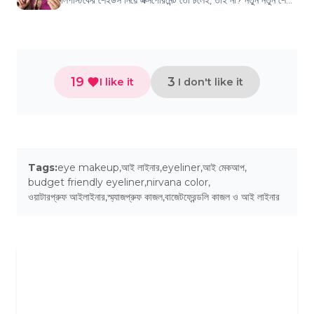
লিপস্টিকের শেইডস নিয়ে এক্সপেরিমেন্ট তো চলেই, তাই না? নতুন নতুন শেইড
ট্রাই করতে আমার...
19
3
I like it
I don't like it
Tags:
eye makeup
,
আই লাইনার
,
eyeliner
,
আই মেকআপ
,
budget friendly eyeliner
,
nirvana color
,
ওয়াটারপ্রুফ আইলাইনার
,
স্ম্যাজপ্রুফ কাজল
,
বাজেটফ্রেন্ডলি কাজল ও আই লাইনার