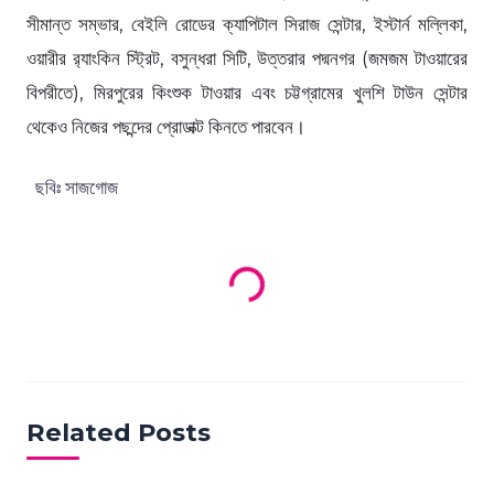
সীমান্ত সম্ভার, বেইলি রোডের ক্যাপিটাল সিরাজ সেন্টার, ইস্টার্ন মল্লিকা,
ওয়ারীর র‍্যাংকিন স্ট্রিট, বসুন্ধরা সিটি, উত্তরার পদ্মনগর (জমজম টাওয়ারের
বিপরীতে), মিরপুরের কিংশুক টাওয়ার এবং চট্টগ্রামের খুলশি টাউন সেন্টার
থেকেও নিজের পছন্দের প্রোডাক্ট কিনতে পারবেন।
ছবিঃ সাজগোজ
Loading products...
Related Posts