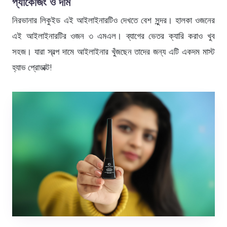
প্যাকেজিং ও দাম
নিরভানার লিকুইড এই আইলাইনারটিও দেখতে বেশ সুন্দর। হালকা ওজনের
এই আইলাইনারটির ওজন ৩ এমএল। ব্যাগের ভেতর ক্যারি করাও খুব
সহজ। যারা স্বল্প দামে আইলাইনার খুঁজছেন তাদের জন্য এটি একদম মাস্ট
হ্যাভ প্রোডাক্ট!