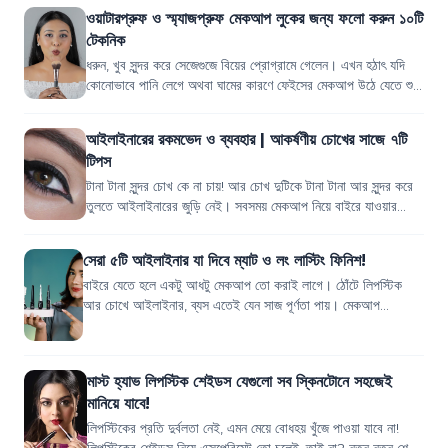
ওয়াটারপ্রুফ ও স্ম্যাজপ্রুফ মেকআপ লুকের জন্য ফলো করুন ১০টি
টেকনিক
ধরুন, খুব সুন্দর করে সেজেগুজে বিয়ের প্রোগ্রামে গেলেন। এখন হঠাৎ যদি
কোনোভাবে পানি লেগে অথবা ঘামের কারণে ফেইসের মেকআপ উঠে যেতে শুরু
করে, তাহলে প্রোগ্রা...
আইলাইনারের রকমভেদ ও ব্যবহার | আকর্ষণীয় চোখের সাজে ৭টি
টিপস
টানা টানা সুন্দর চোখ কে না চায়! আর চোখ দুটিকে টানা টানা আর সুন্দর করে
তুলতে আইলাইনারের জুড়ি নেই। সবসময় মেকআপ নিয়ে বাইরে যাওয়ার
সময়টুকু ম্যানেজ করতে না...
সেরা ৫টি আইলাইনার যা দিবে ম্যাট ও লং লাস্টিং ফিনিশ!
বাইরে যেতে হলে একটু আধটু মেকআপ তো করাই লাগে। ঠোঁটে লিপস্টিক
আর চোখে আইলাইনার, ব্যস এতেই যেন সাজ পূর্ণতা পায়। মেকআপ
আইটেমের মধ্যে মাস্ট হ্যাভ একটি প্রো...
মাস্ট হ্যাভ লিপস্টিক শেইডস যেগুলো সব স্কিনটোনে সহজেই
মানিয়ে যাবে!
লিপস্টিকের প্রতি দুর্বলতা নেই, এমন মেয়ে বোধহয় খুঁজে পাওয়া যাবে না!