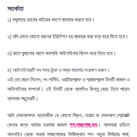
সতর্কতা
১) শুধুমাত্র চোখের বাইরের অংশে ব্যবহার করতে হবে।
২) যদি চোখে কোনো ধরনের ইরিটেশন হয় ব্যবহার করা বন্ধ করে দিতে হবে।
৩) রাতে ঘুমানোর আগে অবশ্যই আইলাইনার ক্লিন করে নিতে হবে।
৪) আইলাইনারটি সব সময় ঠান্ডা ও শুষ্ক জায়গায় সংরক্ষণ করুন।
এই তো জেনে নিলেন, লং লাস্টিং, ওয়াটারপ্রুফ ও স্ম্যাজপ্রুফ তিনটি কাজল ও
আইলাইনার সম্পর্কে। এই তিনটি থেকে আপনিও কিন্তু বেছে নিতে পারেন
আপনার পছন্দেরটি।
আই মেকআপসহ অথেনটিক যে কোনো স্কিন, হেয়ার বা মেকআপ প্রোডাক্ট
কেনার জন্য আমার ভরসার জায়গা
শপ.সাজগোজ.কম
। আপনারা চাইলে
অনলাইন থেকে অথবা সাজগোজের ফিজিক্যাল শপ- যমুনা ফিউচার পার্ক,