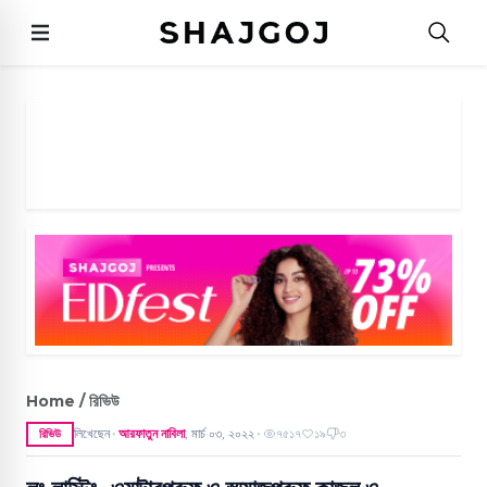
Home / রিভিউ
লিখেছেন
আরফাতুন নাবিলা
,
মার্চ ০৩, ২০২২
৭৫১৭
১৯
৩
রিভিউ
●
●