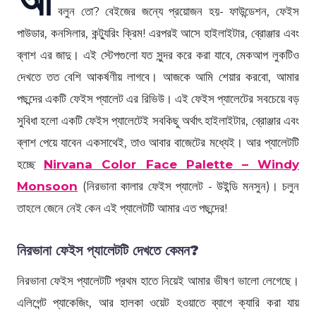
বলুন তো? বেইজের জন্যে প্রয়োজন হয়- ফাউন্ডেশন, ফেইস
পাউডার, কনসিলার, কন্ট্যুরিং ক্রিম! এরপরই আসে হাইলাইটার, ব্রোঞ্জার এবং
ব্লাশ এর জাদু। এই স্টেপগুলো যত সুন্দর করে করা যাবে, মেকআপ লুকটিও
দেখতে তত বেশি আকর্ষণীয় লাগবে। আজকে আমি শেয়ার করবো, আমার
পছন্দের একটি ফেইস প্যালেট এর রিভিউ। এই ফেইস প্যালেটের সবচেয়ে বড়
সুবিধা হলো একটি ফেইস প্যালেটেই সবকিছু অর্থাৎ হাইলাইটার, ব্রোঞ্জার এবং
ব্লাশ পেয়ে যাবেন একসাথেই, তাও আবার বাজেটের মধ্যেই। আর প্যালেটটি
হচ্ছে
Nirvana Color Face Palette – Windy
Monsoon
(নিরভানা কালার ফেইস প্যালেট - উইন্ডি মনসুন)। চলুন
তাহলে জেনে নেই কেন এই প্যালেটটি আমার এত পছন্দের!
নিরভানা ফেইস প্যালেটটি দেখতে কেমন?
নিরভানা ফেইস প্যালেটটি প্রথম হাতে নিয়েই আমার ভীষণ ভালো লেগেছে।
এলিগেন্ট প্যাকেজিং, আর হালকা ওয়েট হওয়াতে ব্যাগে ক্যারি করা যায়