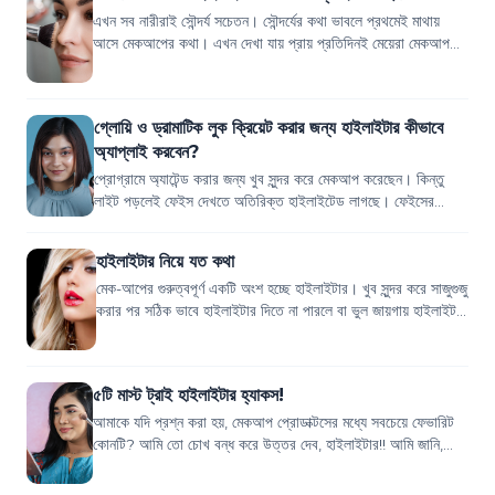
এখন সব নারীরাই সৌন্দর্য সচেতন। সৌন্দর্যের কথা ভাবলে প্রথমেই মাথায়
আসে মেকআপের কথা। এখন দেখা যায় প্রায় প্রতিদিনই মেয়েরা মেকআপ
করেই বের হচ্ছেন। পরিবেশ ও...
গ্লোয়ি ও ড্রামাটিক লুক ক্রিয়েট করার জন্য হাইলাইটার কীভাবে
অ্যাপ্লাই করবেন?
প্রোগ্রামে অ্যাটেন্ড করার জন্য খুব সুন্দর করে মেকআপ করেছেন। কিন্তু
লাইট পড়লেই ফেইস দেখতে অতিরিক্ত হাইলাইটেড লাগছে। ফেইসের
হাইলাইটিং পয়েন্টগুলোতে অতিরি...
হাইলাইটার নিয়ে যত কথা
মেক-আপের গুরুত্বপূর্ণ একটি অংশ হচ্ছে হাইলাইটার। খুব সুন্দর করে সাজুগুজু
করার পর সঠিক ভাবে হাইলাইটার দিতে না পারলে বা ভুল জায়গায় হাইলাইট
করার মাধ্যমে স...
৫টি মাস্ট ট্রাই হাইলাইটার হ্যাকস!
আমাকে যদি প্রশ্ন করা হয়, মেকআপ প্রোডাক্টসের মধ্যে সবচেয়ে ফেভারিট
কোনটি? আমি তো চোখ বন্ধ করে উত্তর দেব, হাইলাইটার!! আমি জানি,
আপনাদের বেশিরভাগের মতামত...