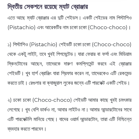
দ্বিতীয় সেকশনে রয়েছে ম্যাট ব্রোঞ্জার
এতে আছে ম্যাট ব্রোঞ্জার এর দুটি শেইডস। একটি শেইডের নাম পিস্টাশিও
(Pistachio) এবং আরেকটির নাম চকো চকো (Choco-choco)।
১) পিস্টাশিও (Pistachio) শেইডটি চকো চকো (Choco-choco)
থেকে একটু লাইট, তবে খুবই পিগমেন্টেড। যারা ফেয়ার বা ফর্সা এবং মিডিয়াম
স্কিনটোনের আছেন, তাদেরকে দারুণ কমপ্লিমেন্ট করবে এই ব্রোঞ্জার
শেইডটি। খুব হার্শ ব্রোঞ্জিং যারা প্রিফার করেন না, তাদেরকেও এটি রেকমেন্ড
করতে চাই। রেগুলার বা ক্যাজুয়াল লুকের জন্যে এটি পারফেক্ট একটি শেইড।
২) চকো চকো (Choco-choco) শেইডটি আমার কাছে খুবই চমৎকার
লেগেছে। খুব বেশি ডার্কও না, আবার লাইটও না। আমার আন্ডারটোনের সাথে
এটি পারফেক্টলি মানিয়ে গেছে। যাদের ওয়ার্ম আন্ডারটোন, তারা এটি নিশ্চিন্তে
ব্যবহার করতে পারবেন।