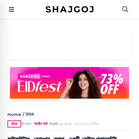
Home / রিভিউ
লিখেছেন
শাহরীন অনি
,
জানুয়ারি ১৩, ২০২১
৯১০২
৭৭
১৬
রিভিউ
●
●