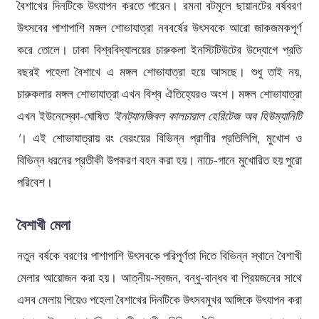
বৈশাখের দিনটিকে উৎযাপন করতে পারেন। রমনা বটমূলে ছায়ানটের বর্ষবরণ
উৎসবের পাশাপাশি মঙ্গল শোভাযাত্রা নববর্ষের উৎসবকে আরো জাকজমকপূর্ণ
করে তোলে। ঢাকা বিশ্ববিদ্যালয়ের চারুকলা ইনস্টিটিউটের উদ্যোগে প্রতি
বছরই পহেলা বৈশাখে এ মঙ্গল শোভাযাত্রা হয়ে আসছে। শুধু তাই নয়,
চারুকলার মঙ্গল শোভাযাত্রা এখন বিশ্ব ঐতিহ্যেরও অংশ। মঙ্গল শোভাযাত্রা
এখন ইউনেস্কো-ঘোষিত
'ইনট্যানজিবল কালচারাল হেরিটেজ অব হিউম্যানিটি
'
। এই শোভাযাত্রায় রং বেরংয়ের বিভিন্ন প্রাণীর প্রতিলিপি, মুখোশ ও
বিভিন্ন ধরনের প্রতীকী উপকরণ বহন করা হয়। নাচে-গানে মুখোরিত হয় পুরো
পরিবেশ।
বৈশাখী মেলা
নতুন বর্ষকে বরণের পাশাপাশি উৎসবকে পরিপূর্ণতা দিতে বিভিন্ন স্থানে বৈশাখী
মেলার আয়োজন করা হয়। আত্নীয়-স্বজন, বন্ধু-বান্ধব বা প্রিয়জনের সাথে
এসব মেলায় গিয়েও পহেলা বৈশাখের দিনটিকে উৎসবমুখর আঙ্গিকে উৎযাপন করা