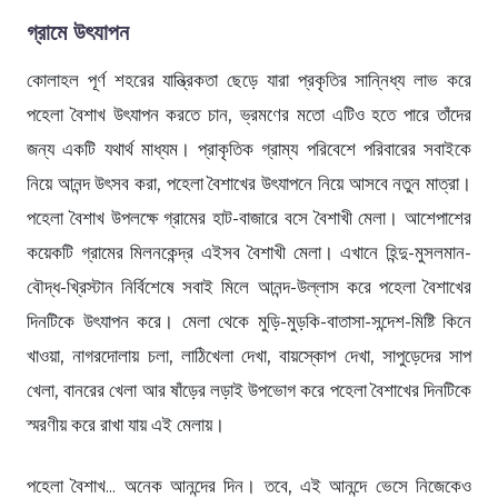
গ্রামে উৎযাপন
কোলাহল পূর্ণ শহরের যান্ত্রিকতা ছেড়ে যারা প্রকৃতির সান্নিধ্য লাভ করে
পহেলা বৈশাখ উৎযাপন করতে চান, ভ্রমণের মতো এটিও হতে পারে তাঁদের
জন্য একটি যথার্থ মাধ্যম। প্রাকৃতিক গ্রাম্য পরিবেশে পরিবারের সবাইকে
নিয়ে আনন্দ উৎসব করা, পহেলা বৈশাখের উৎযাপনে নিয়ে আসবে নতুন মাত্রা।
পহেলা বৈশাখ উপলক্ষে গ্রামের হাট-বাজারে বসে বৈশাখী মেলা। আশেপাশের
কয়েকটি গ্রামের মিলনকেন্দ্র এইসব বৈশাখী মেলা। এখানে হিন্দু-মুসলমান-
বৌদ্ধ-খ্রিস্টান নির্বিশেষে সবাই মিলে আনন্দ-উল্লাস করে পহেলা বৈশাখের
দিনটিকে উৎযাপন করে। মেলা থেকে মুড়ি-মুড়কি-বাতাসা-সন্দেশ-মিষ্টি কিনে
খাওয়া, নাগরদোলায় চলা, লাঠিখেলা দেখা, বায়স্কোপ দেখা, সাপুড়েদের সাপ
খেলা, বানরের খেলা আর ষাঁড়ের লড়াই উপভোগ করে পহেলা বৈশাখের দিনটিকে
স্মরণীয় করে রাখা যায় এই মেলায়।
পহেলা বৈশাখ... অনেক আনন্দের দিন। তবে, এই আনন্দে ভেসে নিজেকেও