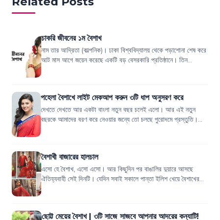
Related Posts
চাকরি জীবনের ১ম বৈশাখ
নাম তার আদ্রিতা (কাল্পনিক)। ঢাকা বিশ্ববিদ্যালয় থেকে পড়াশোনা শেষ করে
আট মাস আগে জয়েন করেছে একটি বড় বেসরকারি প্রতিষ্ঠানে। তিন
ভাইবোনের মধ্যে আদ্রিতা সবা...
পহেলা বৈশাখে লাইট মেকআপ করুন ৩টি ধাপ অনুসরণ করে
দেখতে দেখতে আর একটা বাংলা নতুন বছর চলেই এলো। আর এই নতুন
বছরকে আমাদের বরণ করে নেওয়ার জন্যে তো চলছে পুরোদমে প্রস্তুতি।
শাড়ি, চুড়ি, টিপ ইত্যাদি সব কেনা ন...
বৈশাখী বাজারের হালচাল
এসো হে বৈশাখ, এসো এসো। আর কিছুদিন পর বাঙালির দুয়ারে আসছে
ঐতিহ্যবাহী সেই দিনটি। যেদিন সবাই সকালে পান্তা ইলিশ খেয়ে বৈশাখের
পোশাক পরে রমনার বটমূলে প্রাণ...
ছোট্ট মেয়ের বৈশাখ | ৩টি সাজে সাজবে আপনার আদরের কন্যাটি!