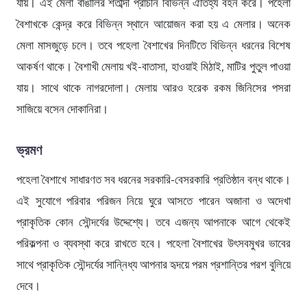
যায়। এই মেলা বাঙালির শতাব্দী প্রাচীন বিভিন্ন ঐতিহ্য বহন করে। পহেলা
বৈশাখকে কেন্দ্র করে বিভিন্ন স্থানে আয়োজন করা হয় ‍এ মেলার। অনেক
মেলা মাসজুড়ে চলে। তবে পহেলা বৈশাখের দিনটিতে বিভিন্ন ধরনের বিশেষ
আকর্ষণ থাকে। বৈশাখী মেলায় খই-বাতাসা, হাওয়াই মিঠাই, মাটির পুতুল পাওয়া
যায়। সাথে থাকে নাগরদোলা। মেলায় আরও হরেক রকম জিনিসের পসরা
সাজিয়ে বসেন দোকানিরা।
ভ্রমণ
পহেলা বৈশাখে সাধারণত সব ধরনের সরকারি-বেসরকারি প্রতিষ্ঠান বন্ধ থাকে।
এই সুযোগে পরিবার পরিজন নিয়ে ঘুরে আসতে পারেন অজানা ও অদেখা
প্রাকৃতিক কোন সৌন্দর্যের উদ্দেশ্যে। তবে এজন্য আপনাকে আগে থেকেই
পরিকল্পনা ও ব্যবস্থা করে রাখতে হবে। পহেলা বৈশাখের উৎসবমুখর ভাবের
সাথে প্রাকৃতিক সৌন্দর্যের সান্নিধ্য আপনার হৃদয়ে পরম প্রশান্তির পরশ বুলিয়ে
দেবে।