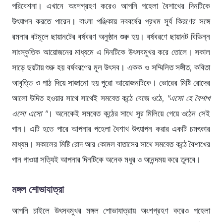
পরিবেশনা। এখানে অংশগ্রহণ করেও আপনি পহেলা বৈশাখের দিনটিকে
উৎযাপন করতে পারেন। বাংলা পঞ্জিকায় নববর্ষের প্রথম সূর্য কিরণের সঙ্গে
রমনার বটমূলে ছায়ানটের বর্ষবরণ অনুষ্ঠান শুরু হয়। বর্ষবরণে ছায়ানট বিভিন্ন
সাংস্কৃতিক আয়োজনের মাধ্যমে এ দিনটিকে উৎসবমুখর করে তোলে। সকাল
সাড়ে ছয়টায় শুরু হয় বর্ষবরণের মূল উৎসব। একক ও সম্মিলিত সঙ্গীত, কবিতা
আবৃত্তি ও পাঠ দিয়ে সাজানো হয় পুরো আয়োজনটিকে। ভোরের মিষ্টি রোদের
আলো উদিত হওয়ার সাথে সাথেই সমবেত কন্ঠে বেজে ওঠে,
"এসো হে বৈশাখ
এসো এসো "
। অনেকেই সমবেত কন্ঠের সাথে সুর মিলিয়ে গেয়ে ওঠেন সেই
গান। এটি হতে পারে আপনার পহেলা বৈশাখ উৎযাপন করার একটি চমৎকার
মাধ্যম। সকালের মিষ্টি রোদ আর কোমল বাতাসের সাথে সমবেত কন্ঠে বৈশাখের
গান গাওয়া সত্যিই আপনার দিনটিকে অনেক মধুর ও আনন্দময় করে তুলবে।
মঙ্গল শোভাযাত্রা
আপনি চাইলে উৎসবমুখর মঙ্গল শোভাযাত্রায় অংশগ্রহণ করেও পহেলা