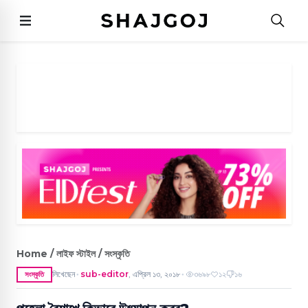
Home / লাইফ স্টাইল / সংস্কৃতি
লিখেছেন
sub-editor
,
এপ্রিল ১৩, ২০১৮
৩৬৯৮
১২
১৬
সংস্কৃতি
●
●