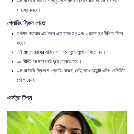
এই মাস্কটি সানট্যান রিমুভের পাশাপাশি স্কিনটোন ব্রাইট করতেও
সাহায্য করবে।
গ্লোয়িং স্কিন পেতে
উপটান পাউডার এর সাথে এক চামচ মধু এবং ২ চামচ দুধ মিশিয়ে নিতে
হবে।
এই মাস্ক চোখের এরিয়া বাদ দিয়ে পুরো মুখে লাগিয়ে নিন।
১০ মিনিট অপেক্ষা করে ধুয়ে ফেলতে হবে।
এই মাস্কটি স্কিনকে গ্লোয়িং করবে, সেই সাথে অ্যান্টি এজিং বেনিফিট
তো পাবেনই।
এক্সট্রা টিপস