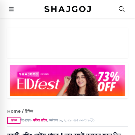
Home / রিভিউ
লিখেছেন
সঙ্গীতা রাত্রি
,
অক্টোবর ৩১, ২০২১
৪৯৮৮
৬
১
রিভিউ
●
●