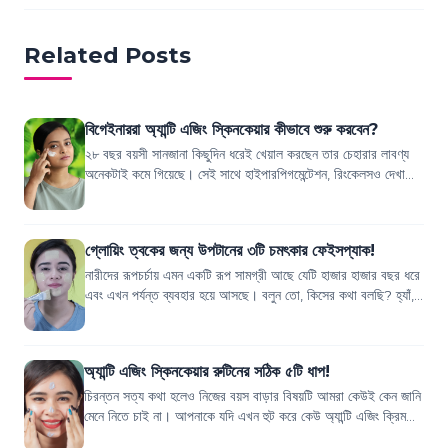
Related Posts
বিগেইনাররা অ্যান্টি এজিং স্কিনকেয়ার কীভাবে শুরু করবেন?
২৮ বছর বয়সী সানজানা কিছুদিন ধরেই খেয়াল করছেন তার চেহারার লাবণ্য
অনেকটাই কমে গিয়েছে। সেই সাথে হাইপারপিগমেন্টেশন, রিংকেলসও দেখা
যাচ্ছে ফেইসে। শুরুতে কিছ...
গ্লোয়িং ত্বকের জন্য উপটানের ৩টি চমৎকার ফেইসপ্যাক!
নারীদের রূপচর্চায় এমন একটি রূপ সামগ্রী আছে যেটি হাজার হাজার বছর ধরে
এবং এখন পর্যন্ত ব্যবহার হয়ে আসছে। বলুন তো, কিসের কথা বলছি? হ্যাঁ,
ঠিকই ভেবেছেন! আম...
অ্যান্টি এজিং স্কিনকেয়ার রুটিনের সঠিক ৫টি ধাপ!
চিরন্তন সত্য কথা হলেও নিজের বয়স বাড়ার বিষয়টি আমরা কেউই কেন জানি
মেনে নিতে চাই না। আপনাকে যদি এখন হুট করে কেউ অ্যান্টি এজিং ক্রিম
সাজেস্ট করে আপনার হয়ত...