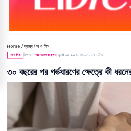
Home / স্বাস্থ্য / মা ও শিশু
লিখেছেন
ডাঃ মারুফা আক্তার
,
জুলাই ০৩, ২০২৩
৮০৭৮
২৪
৩
মা ও শিশু
●
●
৩০ বছরের পর গর্ভধারণের ক্ষেত্রে কী ধরনে