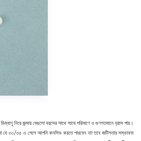
িম্বাণু নিয়ে জন্মায় যেগুলো বয়সের সাথে সাথে পরিমাণে ও গুণগতমানে হ্রাস পায়।
ই না যে ৩০/৩৫ এ গেলে আপনি কনসিভ করতে পারবেন না! তবে জটিলতার সম্ভাবনা