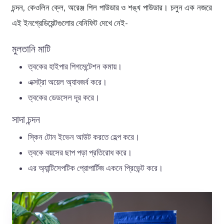
চন্দন, কেওলিন ক্লে, অরেঞ্জ পিল পাউডার ও শঙ্খ পাউডার। চলুন এক নজরে
এই ইনগ্রেডিয়েন্টগুলোর বেনিফিট দেখে নেই-
মুলতানি মাটি
ত্বকের হাইপার পিগমেন্টেশন কমায়।
এক্সট্রা অয়েল অ্যাবজর্ব করে।
ত্বকের ডেডসেল দূর করে।
সাদা চন্দন
স্কিন টোন ইভেন আউট করতে হেল্প করে।
ত্বকে বয়সের ছাপ পড়া প্রতিরোধ করে।
এর অ্যান্টিসেপটিক প্রোপার্টিজ একনে প্রিভেন্ট করে।