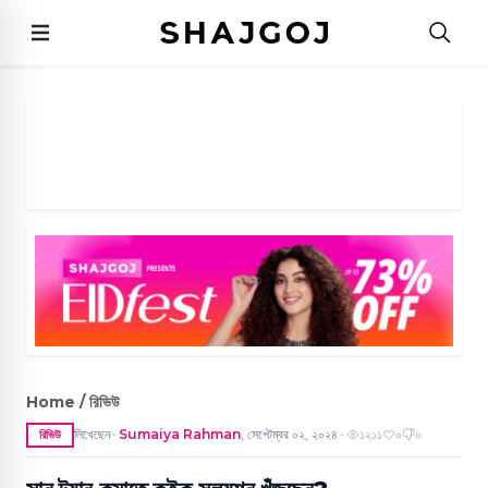
Home / রিভিউ
লিখেছেন
Sumaiya Rahman
,
সেপ্টেম্বর ০২, ২০২৪
১২১১
০
০
রিভিউ
●
●