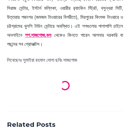
সিরাজ সেন্টার, ইস্টার্ন মল্লিকা, ওয়ারীর র‍্যাংকিন স্ট্রিট, বসুন্ধরা সিটি,
উত্তরার পদ্মনগর (জমজম টাওয়ারের বিপরীতে), মিরপুরের কিংশুক টাওয়ারে ও
চট্টগ্রামের খুলশি টাউন সেন্টারে অবস্থিত। এই শপগুলোর পাশাপাশি চাইলে
অনলাইনে
শপ.সাজগোজ.কম
থেকেও কিনতে পারেন আপনার দরকারি বা
পছন্দের সব প্রোডাক্টস।
লিখেছেনঃ সুমাইয়া রহমান দোলা ছবিঃ সাজগোজ
Loading products...
Related Posts