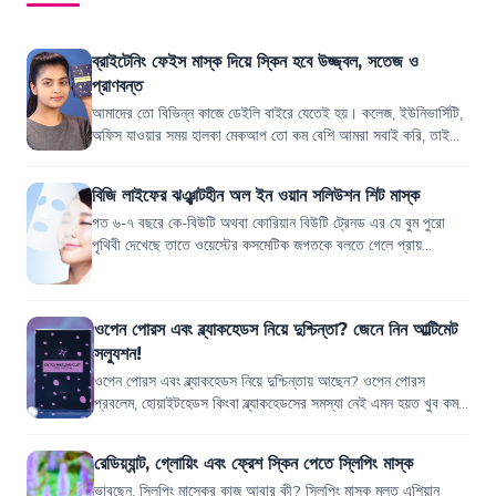
ব্রাইটেনিং ফেইস মাস্ক দিয়ে স্কিন হবে উজ্জ্বল, সতেজ ও
প্রাণবন্ত
আমাদের তো বিভিন্ন কাজে ডেইলি বাইরে যেতেই হয়। কলেজ, ইউনিভার্সিটি,
অফিস যাওয়ার সময় হালকা মেকআপ তো কম বেশি আমরা সবাই করি, তাই
না? একদিন হঠাৎ খেয়াল করলাম...
বিজি লাইফের ঝঞ্ঝাটহীন অল ইন ওয়ান সলিউশন শিট মাস্ক
গত ৬-৭ বছরে কে-বিউটি অথবা কোরিয়ান বিউটি ট্রেনড এর যে বুম পুরো
পৃথিবী দেখেছে তাতে ওয়েস্টের কসমেটিক জগতকে বলতে গেলে প্রায়
ওভারহোয়েলমড। কি নেই কোরিয়ান কস...
ওপেন পোরস এবং ব্ল্যাকহেডস নিয়ে দুশ্চিন্তা? জেনে নিন আল্টিমেট
সল্যুশন!
ওপেন পোরস এবং ব্ল্যাকহেডস নিয়ে দুশ্চিন্তায় আছেন? ওপেন পোরস
প্রবলেম, হোয়াইটহেডস কিংবা ব্ল্যাকহেডসের সমস্যা নেই এমন হয়ত খুব কমই
পাওয়া যাবে। পোরস গভীরভা...
রেডিয়্যান্ট, গ্লোয়িং এবং ফ্রেশ স্কিন পেতে স্লিপিং মাস্ক
ভাবছেন, স্লিপিং মাস্কের কাজ আবার কী? স্লিপিং মাস্ক মূলত এশিয়ান