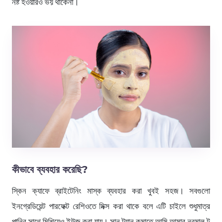
নষ্ট হওয়ারও ভয় থাকেনা।
কীভাবে ব্যবহার করেছি?
স্কিন ক্যাফে ব্রাইটেনিং মাস্ক ব্যবহার করা খুবই সহজ। সবগুলো
ইনগ্রেডিয়েন্ট পারফেক্ট রেশিওতে মিক্স করা থাকে বলে এটি চাইলে শুধুমাত্র
পানির সাথে মিশিয়েও ইউজ করা যায়। সান ট্যান কমাতে আমি আমার নরমাল টু