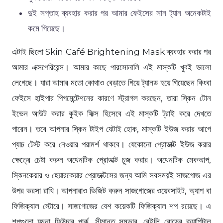
দুই সপ্তাহ ব্যবহার করার পর আমার ফেইসের সান ট্যান অনেকটাই
কমে গিয়েছে।
এটাই ছিলো Skin Café Brightening Mask ব্যবহার করার পর
আমার এক্সপেরিয়েন্স। আমার কাছে পারসোনালি এই মাস্কটি খুবই ভালো
লেগেছে। যারা আমার মতো কোথাও বেড়াতে গিয়ে ট্যানড হয়ে গিয়েছেন কিংবা
ফেইসে হাইপার পিগমেন্টেশনের কারণে স্ট্রাগল করছেন, তারা স্কিন টোন
ইভেন আউট করার কুইক ফিক্স হিসেবে এই মাস্কটি ট্রাই করে দেখতে
পারেন। তবে আপনার স্কিন টাইপ যেটাই হোক, মাস্কটি ইউজ করার আগে
প্যাচ টেস্ট করে নেওয়ার পরামর্শ থাকবে। যেকোনো প্রোডাক্ট ইউজ করার
ক্ষেত্রে চেষ্টা করুন অথেনটিক প্রোডাক্ট চুজ করার। অথেনটিক মেকআপ,
স্কিনকেয়ার ও হেয়ারকেয়ার প্রোডাক্টসের জন্য আমি সবসময়ই সাজগোজ এর
উপর ভরসা রাখি। আপনারাও ভিজিট করুন সাজগোজের ওয়েবসাইট, অ্যাপ বা
ফিজিক্যাল স্টোরে। সাজগোজের বেশ কয়েকটি ফিজিক্যাল শপ রয়েছে। এ
শপগুলো যমুনা ফিউচার পার্ক, সীমান্ত সম্ভার, বেইলি রোডের ক্যাপিটাল