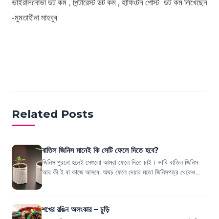
ভাইরালনোভা ডট কম , পিন্টারেস্ট ডট কম , হাফিংটন পোস্ট ডট কম
লিখেছেন
-মুমতাহীনা মাহবুব
Related Posts
বাতিল জিনিস মানেই কি সেটি ফেলে দিতে হবে?
জিনিস পুরনো হলেই সেগুলো আমরা ফেলে দিতে চাই। ভাবি বাতিল জিনিস
আর কী ই বা কাজে আসবে! অথচ ফেলে দেয়ার মতো জিনিসপত্র থেকেও
চমৎকার সব দরকারি সাম...
শখের রঙিন অলংকার – চুড়ি