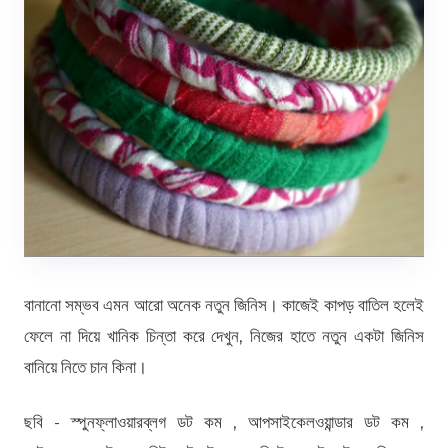
বানানো সম্ভব এমন আরো অনেক নতুন জিনিস। কাজেই কাপড় বাতিল হলেই
ফেলে না দিয়ে খানিক চিন্তা করে দেখুন, নিজের হাতে নতুন একটা জিনিস
বানিয়ে নিতে চান কিনা।
ছবি - স্পুনফ্লাওয়ারব্লগ ডট কম , আপসাইকেলওয়ান্ডার ডট কম ,