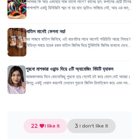
সবসময় কি আর একঘেয়ে সাজ ভালো লাগে? কানের দুল, কপালের ছোট্ট টিপের
পাশাপাশি একটু রিনিঝিনি শব্দে না হয় হাত দুটোও সাজিয়ে নেই, আর এর জন্য
একগুচ্ছ চুড়ির কোনো...
বাতিল মানেই ফেলনা নয়!
ঘর সাজবে বাতিল জিনিষে, এই ধারণাটার সাথে আগেই পরিচিতি আছে নিশ্চয়?
বিভিন্ন সময়ে হরেক রকম বাতিল জিনিষ দিয়ে টুকিটাকি জিনিষ বানানো দেখে
থাকবেন যার কিছু কেব...
পুরনো মাশকারা ওয়ান্ড দিয়ে ৫টি অ্যামেজিং বিউটি হ্যাকস
আজকালকার দিনে কোনোকিছু পুরনো হয়ে গেলেই চট করে ফেলে দেই আমরা।
কিন্তু একটু খেয়াল করলেই দেখবেন পুরনো জিনিস রিসাইকেল করে এমন সব
জিনিস তৈরি করা যায় যা দিয়ে...
22
3
I like it
I don't like it