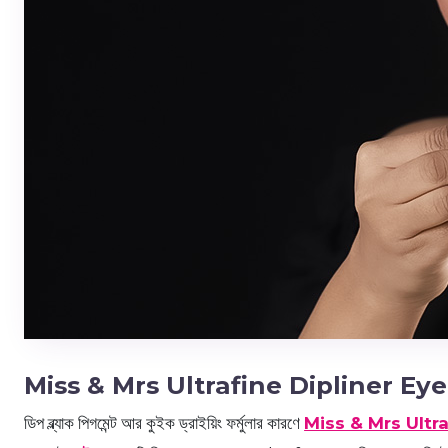
Miss & Mrs Ultrafine Dipliner Eye
ডিপ ব্ল্যাক পিগমেন্ট আর কুইক ড্রাইয়িং ফর্মুলার কারণে
Miss & Mrs Ultra