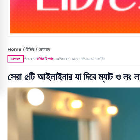
Home / রিভিউ / মেকআপ
লিখেছেন
তানিজা ইসলাম
,
অক্টোবর ০৪, ২০২২
৩৯৮৬
১৩
৪
মেকআপ
●
●
সেরা ৫টি আইলাইনার যা দিবে ম্যাট ও লং লা