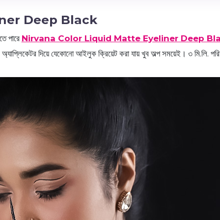
iner Deep Black
হতে পারে
Nirvana Color Liquid Matte Eyeliner Deep Bl
ম অ্যাপ্লিকেটর দিয়ে যেকোনো আইলুক ক্রিয়েট করা যায় খুব অল্প সময়েই। ৩ মি.লি. পর