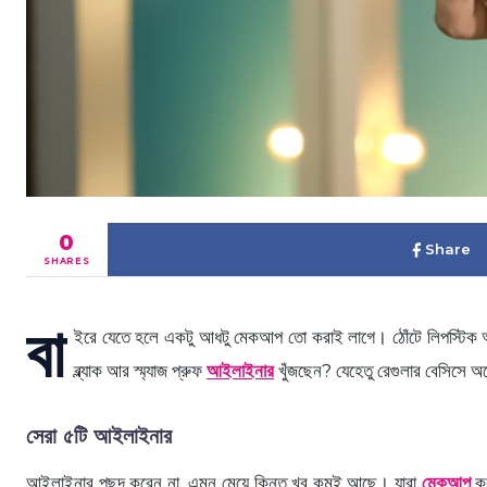
0
Share
SHARES
বা
ইরে যেতে হলে একটু আধটু মেকআপ তো করাই লাগে। ঠোঁটে লিপস্টিক আর
ব্ল্যাক আর স্ম্যাজ প্রুফ
আইলাইনার
খুঁজছেন? যেহেতু রেগুলার বেসিসে 
সেরা ৫টি আইলাইনার
আইলাইনার পছন্দ করেন না, এমন মেয়ে কিন্তু খুব কমই আছে। যারা
মেকআপ
কর