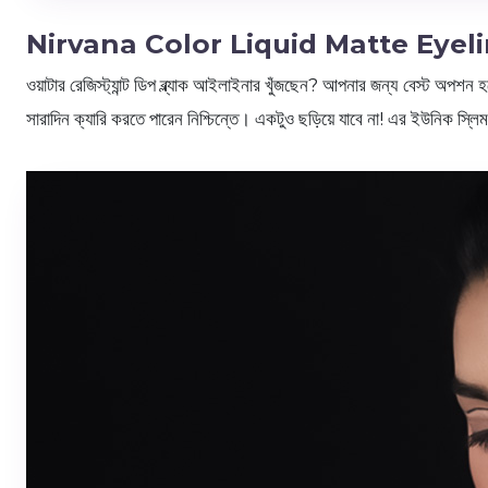
Nirvana Color Liquid Matte Eyel
ওয়াটার রেজিস্ট্যান্ট ডিপ ব্ল্যাক আইলাইনার খুঁজছেন? আপনার জন্য বেস্ট অপশন 
সারাদিন ক্যারি করতে পারেন নিশ্চিন্তে। একটুও ছড়িয়ে যাবে না! এর ইউনিক স্লি