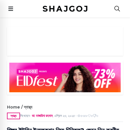
Home / স্বাস্থ্য
লিখেছেন
ডা: তাজরিনা রহমান
,
এপ্রিল ২৩, ২০২৫
৫৩৫৮
৫
৩
স্বাস্থ্য
●
●