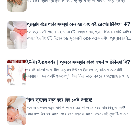
পরিচিত। প্রায় প্রত্যেকটি ঘরেই প্রস্রাবে জ্বালাপোড়ায় আক্রান্ত ব্যক্তি
দেখতে পাওয়া যায়। এ...
প্রস্রাব ঝরে পড়ার সমস্যা কেন হয় এবং এই রোগের চিকিৎসা কী?
৫৫ বছর বয়সী শাহানা রহমান একটি সমস্যায় পড়েছেন। সিজনাল সর্দি-কাশির
কারণে ইদানীং হাঁচি দিলেই তার মূত্রনালী থেকে কয়েক ফোঁটা প্রস্রাব বেরিয়ে
আসে। দিনের বেশ...
ইউরিন ইনফেকশন | প্রসাবে সমস্যার কারণ লক্ষণ ও চিকিৎসা কি?
প্রায়ই আমরা শুনে থাকি অমুকের ইউরিন ইনফেকশন, আসলে সমস্যাটা
কোথায়? এমন একটি গুরুত্বপূর্ণ বিষয় নিয়ে আগে কখনো সাজগোজে লেখা হয়
নি। কিন্তু এটা খুবই দরকার ছি...
শিশুর ত্বকের যত্ন করে নিন ১০টি উপায়ে!
সংসারে একজন নতুন অতিথি আসার মত আনন্দ বোধহয় আর কিছুতে নেই!
কোন দম্পতির ঘর আলো করে যখন সন্তান আসে, তখন সেই মুহুর্তটিকে মনে
হয় বেশ সুখের, তৃপ্তির। শুরু থ...