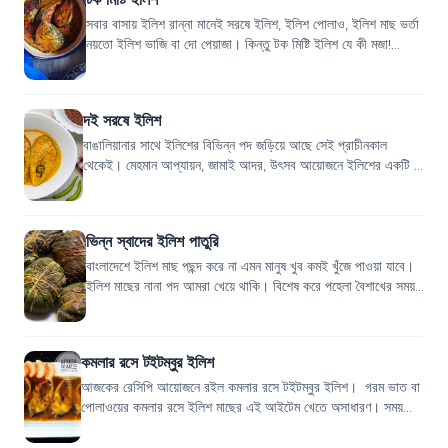
সবার বাসায় ইলিশ রান্না মানেই সরষে ইলিশ, ইলিশ পোলাও, ইলিশ মাছ ভর্তা
নয়তো ইলিশ ভাজি বা দো পেয়াজা। কিন্তু টক মিষ্টি ইলিশ যে কী মজা!
একবার খেলে মনে হয় বার...
দই সরষে ইলিশ
বাঙালিয়ানার সাথে ইলিশের বিভিন্ন পদ জড়িয়ে আছে সেই প্রাচীনকাল
থেকেই। মেহমান আপ্যায়ন, জামাই আদর, উৎসব আয়োজনে ইলিশের একটি না
একটি পদ থাকা চাই-ই চাই! সরষে...
ভিন্ন স্বাদের ইলিশ পাতুরি
বাংলাদেশে ইলিশ মাছ পছন্দ করে না এমন মানুষ খুব কমই খুঁজে পাওয়া যাবে।
ইলিশ মাছের নানা পদ আমরা খেয়ে থাকি। বিশেষ করে পহেলা বৈশাখের সময়।
এছাড়াও সারা বছর...
কমলার রসে টইটম্বুর ইলিশ
আজকের রেসিপি আয়োজনে রইল কমলার রসে টইটম্বুর ইলিশ। গরম ভাত বা
পোলাওয়ের কমলার রসে ইলিশ মাছের এই আইটেম খেতে অসাধারণ। সময়
করে তৈরি করে ফেলুন মজাদার এই ডিশ...