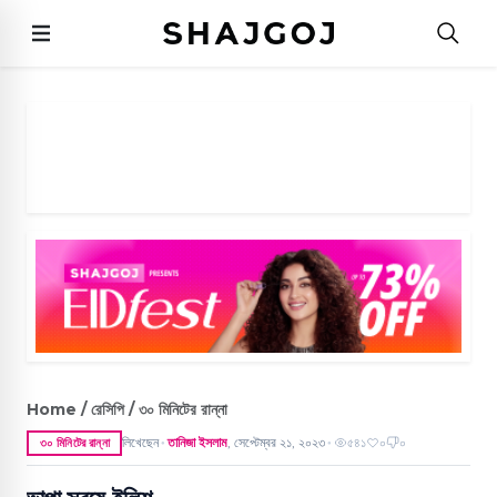
Home / রেসিপি / ৩০ মিনিটের রান্না
লিখেছেন
তানিজা ইসলাম
,
সেপ্টেম্বর ২১, ২০২৩
৫৪১
০
০
৩০ মিনিটের রান্না
●
●