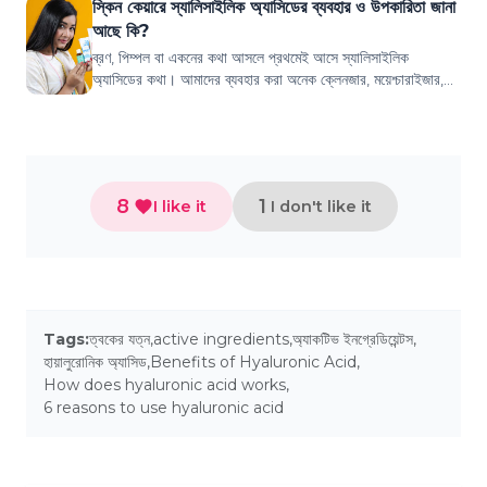
স্কিন কেয়ারে স্যালিসাইলিক অ্যাসিডের ব্যবহার ও উপকারিতা জানা
আছে কি?
ব্রণ, পিম্পল বা একনের কথা আসলে প্রথমেই আসে স্যালিসাইলিক
অ্যাসিডের কথা। আমাদের ব্যবহার করা অনেক ক্লেনজার, ময়েশ্চারাইজার,
সিরামে স্যালিসাইলিক অ্যাসিড থা...
8
1
I like it
I don't like it
Tags:
ত্বকের যত্ন
,
active ingredients
,
অ্যাকটিভ ইনগ্রেডিয়েন্টস
,
হায়ালুরোনিক অ্যাসিড
,
Benefits of Hyaluronic Acid
,
How does hyaluronic acid works
,
6 reasons to use hyaluronic acid