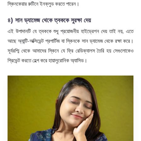
স্কিনকেয়ার রুটিনে ইনক্লুড করতে পারেন।
৪) সান ড্যামেজ থেকে ত্বককে সুরক্ষা দেয়
এই উপাদানটি যে ত্বককে শুধু প্রয়োজনীয় হাইড্রেশন দেয় তাই নয়, এতে
আছে অ্যান্টি-অক্সিডেন্ট প্রপার্টিজ যা স্কিনকে সান ড্যামেজ থেকে রক্ষা করে।
সূর্যরশ্মি থেকে আমাদের স্কিনে যে ফ্রি রেডিক্যালস তৈরি হয় সেগুলোকেও
প্রিভেন্ট করতে হেল্প করে হায়ালুরোনিক অ্যাসিড।