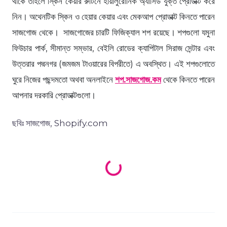
থাকে তাহলে স্কিন কেয়ার রুটিনে হায়ালুরোনিক অ্যাসিড যুক্ত প্রোডাক্ট করে
নিন। অথেনটিক স্কিন ও হেয়ার কেয়ার এবং মেকআপ প্রোডাক্ট কিনতে পারেন
সাজগোজ থেকে। সাজগোজের চারটি ফিজিক্যাল শপ রয়েছে। শপগুলো যমুনা
ফিউচার পার্ক, সীমান্ত সম্ভার, বেইলি রোডের ক্যাপিটাল সিরাজ সেন্টার এবং
উত্তরার পদ্মনগর (জমজম টাওয়ারের বিপরীতে) এ অবস্থিত। এই শপগুলোতে
ঘুরে নিজের পছন্দমতো অথবা অনলাইনে
শপ
.
সাজগোজ
.
কম
থেকে কিনতে পারেন
আপনার দরকারি প্রোডাক্টগুলো।
ছবিঃ সাজগোজ, Shopify.com
Loading products...