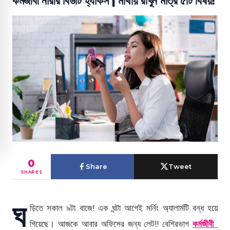
কর্মজীবী নারীর বিউটি হ্যাকস | মাথায় রাখুন মাত্র ৫টি বিষয়!
0
Share
Tweet
SHARES
ঘ
ড়িতে সকাল ৯টা বাজে! এক ঘন্টা আগেই মর্নিং অ্যালার্মটি বন্ধ হয়ে
গিয়েছে। আজকে আবার অফিসের জন্য লেট!! বেশিরভাগ
কর্মজীবী