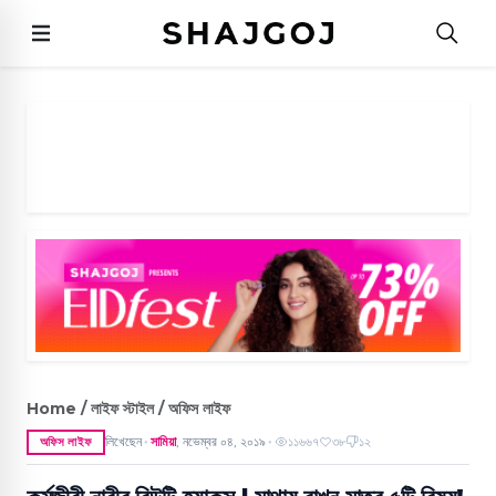
Home / লাইফ স্টাইল / অফিস লাইফ
লিখেছেন
সামিয়া
,
নভেম্বর ০৪, ২০১৯
১১৬৬৭
৩৮
১২
অফিস লাইফ
●
●