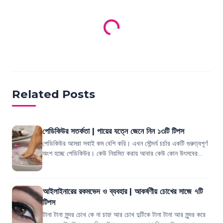
Related Posts
পেডিকিউর সতর্কতা | পায়ের যত্নে জেনে নিন ১৩টি টিপস
পেডিকিউর আমরা সবাই কম বেশি করি। এখন সৌন্দর্য চর্চার একটি গুরুত্বপূর্ণ
অংশ হচ্ছে পেডিকিউর। কেউ নিয়মিত করায় আবার কেউ কোন উৎসবের
আগে করিয়ে নেয়। কিন্ত...
আইলাইনারের রকমভেদ ও ব্যবহার | আকর্ষণীয় চোখের সাজে ৭টি
টিপস
টানা টানা সুন্দর চোখ কে না চায়! আর চোখ দুটিকে টানা টানা আর সুন্দর করে