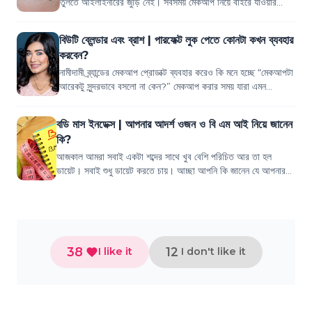
তুলতে আইলাইনারের জুড়ি নেই। সবসময় মেকআপ নিয়ে বাইরে যাওয়ার
সময়টুকু ম্যানেজ করতে না...
বিউটি ব্লেন্ডার এবং ব্রাশ | পারফেক্ট লুক পেতে কোনটা কখন ব্যবহার
করবেন?
নামীদামী ব্র্যান্ডের মেকআপ প্রোডাক্ট ব্যবহার করেও কি মনে হচ্ছে “মেকআপটা
আরেকটু সুন্দরভাবে বসলো না কেন?” মেকআপ করার সময় যারা এমন
কমপ্লেইন করে থাকেন, এক...
বডি মাস ইনডেক্স | আপনার আদর্শ ওজন ও বি এম আই নিয়ে জানেন
কি?
আজকাল আমরা সবাই একটা শব্দের সাথে খুব বেশি পরিচিত আর তা হল
ডায়েট। সবাই শুধু ডায়েট করতে চায়। আচ্ছা আপনি কি জানেন যে আপনার
আদর্শ ওজন কত? আপনার এখন যে ওজন...
38
12
I like it
I don't like it