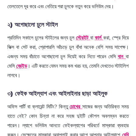
তেলতেলে দূর করে এবং নেতিয়ে পরা চুলকে নতুন করে ভলিউম দেয়।
২) অগোছালো চুলে স্টাইল
প্রতিদিন সকালে চুলের স্টাইলের জন্য চুল
স্ট্রেইট
বা
কার্ল
করা, স্প্রে দিয়ে
ফিক্স বা সেট করা, প্রোপারলি আঁচড়ে চুল বাঁধা অনেক বেশি সময় সাপেক্ষ।
এজন্য সময় বাঁচাতে অগোছালো চুল দিয়েই করে নিতে পারেন মেসি
বান
বা
মেসি
ব্রেইড
। এটি করতে যেমন সময় কম খরচ হয়, তেমনি দেখতেও স্টাইলিশ
লাগবে।
৩) ফেইক আইল্যাশ এবং আইলাইনার ছাড়া আইলুক
অফিস পার্টি বা ক্লায়েন্ট মিটিং? কিন্তু
চোখের
সাজের জন্য অতিরিক্ত সময়
হাতে নেই? কোন চিন্তা না করে সহজ দুইটি কৌশল অবলম্বন করতে
পারেন। ল্যাশে ভলিউম আনতে ফেইকল্যাশের পরিবর্তে মাস্কারা ব্যবহার
করুন। সেক্ষেত্রে মাস্কারা অ্যাপ্লাই করার আগে আপনার আইল্যাশে
বেবি