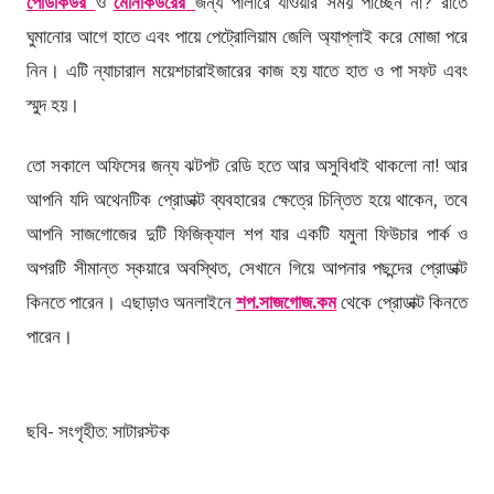
পেডিকিউর
ও
মেনিকিউরের
জন্য পার্লারে যাওয়ার সময় পাচ্ছেন না? রাতে
ঘুমানোর আগে হাতে এবং পায়ে পেট্রোলিয়াম জেলি অ্যাপ্লাই করে মোজা পরে
নিন। এটি ন্যাচারাল ময়েশচারাইজারের কাজ হয় যাতে হাত ও পা সফট এবং
স্মুদ হয়।
তো সকালে অফিসের জন্য ঝটপট রেডি হতে আর অসুবিধাই থাকলো না! আর
আপনি যদি অথেনটিক প্রোডাক্ট ব্যবহারের ক্ষেত্রে চিন্তিত হয়ে থাকেন, তবে
আপনি সাজগোজের দুটি ফিজিক্যাল শপ যার একটি যমুনা ফিউচার পার্ক ও
অপরটি সীমান্ত স্কয়ারে অবস্থিত, সেখানে গিয়ে আপনার পছন্দের প্রোডাক্ট
কিনতে পারেন। এছাড়াও অনলাইনে
শপ.সাজগোজ.কম
থেকে প্রোডাক্ট কিনতে
পারেন।
Loading products...
ছবি- সংগৃহীত: সাটারস্টক