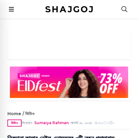
Home / ভিডিও
লিখেছেন
Sumaiya Rahman
,
আগস্ট ১৮, ২০২৪
৩০১
০
০
ভিডিও
●
●