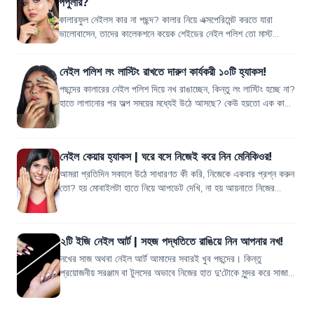
পপুলার?
কালারফুল নেইলস কার না পছন্দ? কালার নিয়ে এক্সপেরিমেন্ট করতে যারা
ভালোবাসেন, তাদের কালেকশনে কয়েক শেইডের নেইল পলিশ তো মাস্ট
থাকবেই! আপনার পারসোনালিটি ও ব...
নেইল পলিশ লং লাস্টিং রাখতে দারুণ কার্যকরী ১০টি হ্যাকস!
পছন্দের কালারের নেইল পলিশ দিয়ে নখ রাঙাচ্ছেন, কিন্তু লং লাস্টিং হচ্ছে না?
হাতে লাগানোর পর অল্প সময়ের মধ্যেই উঠে আসছে? কেউ হয়তো এক কালার
নেইল পলিশ লাগাত...
নেইল কেয়ার হ্যাকস | ঘরে বসে নিজেই করে নিন মেনিকিওর!
আমরা প্রতিদিন সকালে উঠে সাধারণত কী করি, নিজেকে একবার প্রশ্ন করুন
তো? হয় মোবাইলটা হাতে নিয়ে আপডেট দেখি, না হয় আয়নাতে নিজের
মুখমন্ডল দেখি! তারপর শুরু...
২টি ইজি নেইল আর্ট | সহজ পদ্ধতিতে রাঙিয়ে নিন আপনার নখ!
নখের সাজ অথবা নেইল আর্ট আমাদের সবারই খুব পছন্দের। কিন্তু
প্রয়োজনীয় সরঞ্জাম বা টুলসের অভাবে নিজের হাত দু'টোকে সুন্দর করে সাজাতে
পারছেন না তাই তো? আবার...