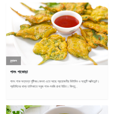
স্ন্যাকস
পালং পাকোড়া
পালং শাক অত্যন্ত পুষ্টিকর কেননা এতে আছে প্রয়োজনীয় ভিটামিন ও অ্যান্টি অক্সিডেন্ট।
প্রতিদিনের খাদ্য তালিকাতে সবুজ শাক-সবজি রাখা উচিত। কিন্তু...