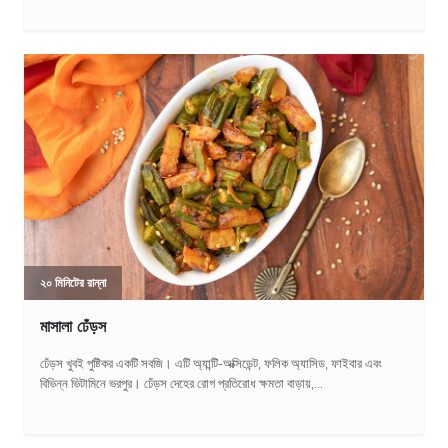
২০ মিনিটের রান্না
মাসালা ঢেঁড়স
ঢেঁড়স খুবই পুষ্টিকর একটি সবজি। এটি অ্যান্টি-অক্সিডেন্ট, ফলিক অ্যাসিড, ফাইবার এবং
বিভিন্ন ভিটামিনে ভরপুর। ঢেঁড়স দেহের রোগ প্রতিরোধ ক্ষমতা বাড়ায়,...