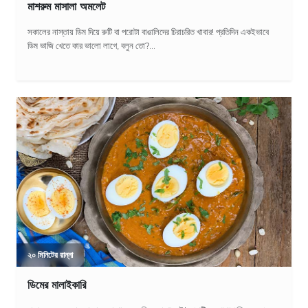
মাশরুম মাসালা অমলেট
সকালের নাস্তায় ডিম দিয়ে রুটি বা পরোটা বাঙালিদের চিরাচরিত খাবার! প্রতিদিন একইভাবে
ডিম ভাজি খেতে কার ভালো লাগে, বলুন তো?...
২০ মিনিটের রান্না
ডিমের মালাইকারি