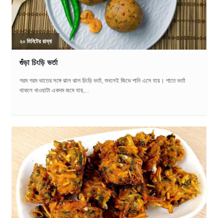
২০ মিনিটের রান্না
গুঁড়া চিংড়ি ভর্তা
গরম গরম ভাতের সঙ্গে ঝাল ঝাল চিংড়ি ভর্তা, শুনলেই জিভে পানি এসে যায়। পাতে ভর্তা
থাকলে খাওয়াটা একদম জমে যায়,...