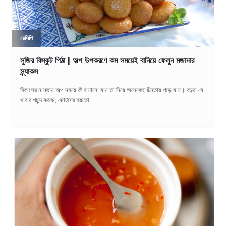
রেসিপি
সুজির বিস্কুট পিঠা | অল্প উপকরণে কম সময়েই বানিয়ে ফেলুন মজাদার
স্ন্যাকস
বিকালের নাস্তায় অল্প সময়ে কী বানানো যায় তা নিয়ে অনেকেই চিন্তায় পড়ে যান। বড়রা যে
খাবার পছন্দ করছে, ছোটদের হয়তো...