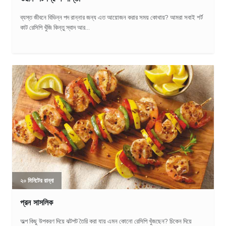
ব্যস্ত জীবনে বিভিন্ন পদ রান্নার জন্য এত আয়োজন করার সময় কোথায়? আমরা সবাই শর্ট
কাট রেসিপি খুঁজি কিন্তু স্বাদ আর...
২০ মিনিটের রান্না
প্রন সাসলিক
অল্প কিছু উপকরণ দিয়ে ঝটপট তৈরি করা যায় এমন কোনো রেসিপি খুঁজছেন? চিকেন দিয়ে