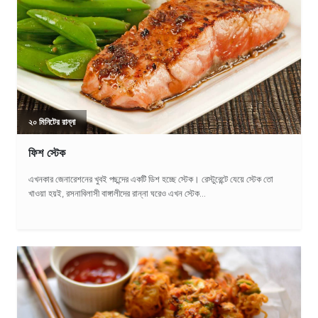
২০ মিনিটের রান্না
ফিশ স্টেক
এখনকার জেনারেশনের খুবই পছন্দের একটি ডিশ হচ্ছে স্টেক। রেস্টুরেন্টে যেয়ে স্টেক তো
খাওয়া হয়ই, রসনাবিলাসী বাঙ্গালীদের রান্না ঘরেও এখন স্টেক...