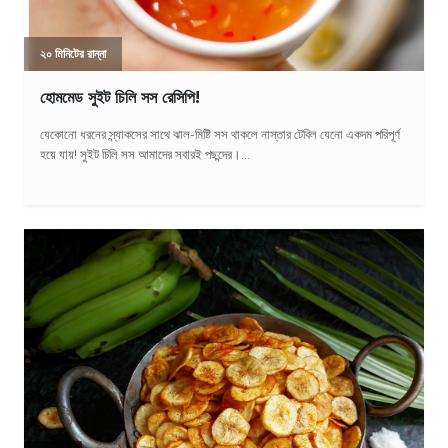
২০ মিনিটের রান্না
হোমমেড সুইট চিলি সস রেসিপি!
যেকোনো ধরনের স্ন্যাকসের সাথে ঝাল-মিষ্টি সস থাকলে নাস্তার টেবিল যেনো একদম পরিপূর্ণ
হয়ে যায়! সুইট চিলি সস আমাদের সবারই পছন্দের।...