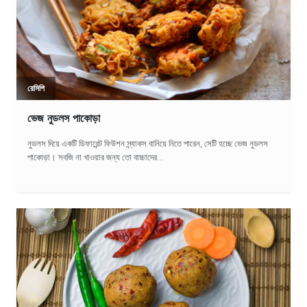
রেসিপি
ভেজ নুডলস পাকোড়া
নুডলস দিয়ে একটি ডিফারেন্ট ফিউশন স্ন্যাকস বানিয়ে নিতে পারেন, সেটি হচ্ছে ভেজ নুডলস
পাকোড়া। সবজি না খাওয়ার জন্য তো বাচ্চাদের...