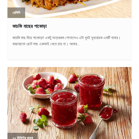
রেসিপি
কাচকি মাছের পাকোড়া
কাচকি মাছ দিয়ে পাকোড়া! একটু অন্যরকম শোনালেও এটা খুবই মুখরোচক একটি খাবার।
বাচ্চারাতো ছোট মাছ একদমই খেতে চায় না। আবার...
২০ মিনিটের রান্না