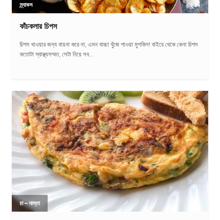
স্ন্যাকস
কাঁচকলার চিপস
চিপস খাওয়ার জন্য বায়না করে না, এমন বাচ্চা খুঁজে পাওয়া মুশকিল! বাইরে থেকে কেনা চিপস
কতোটা স্বাস্থ্যসম্মত, সেটা নিয়ে সব...
চা – নাস্তা