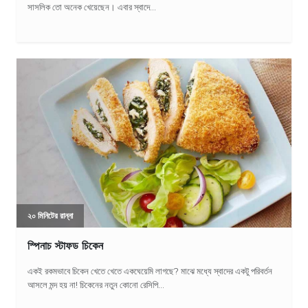
সাসলিক তো অনেক খেয়েছেন। এবার স্বাদে...
২০ মিনিটের রান্না
স্পিনাচ স্টাফড চিকেন
একই রকমভাবে চিকেন খেতে খেতে একঘেয়েমি লাগছে? মাঝে মধ্যে স্বাদের একটু পরিবর্তন
আসলে মন্দ হয় না! চিকেনের নতুন কোনো রেসিপি...