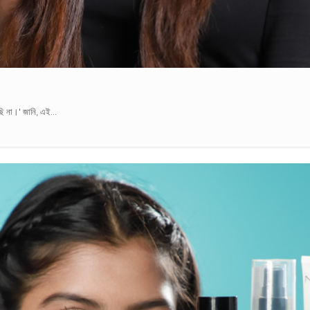
ি না।' জানি, এই...