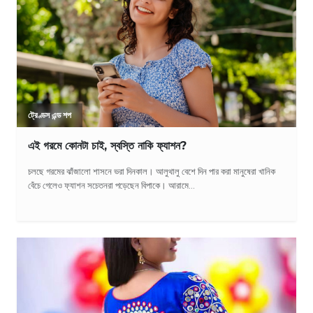
ট্রেণ্ডস এন্ড শপ
এই গরমে কোনটা চাই, স্বস্তি নাকি ফ্যাশন?
চলছে গরমের ঝাঁজালো শাসনে ভরা দিনকাল। আলুথালু বেশে দিন পার করা মানুষেরা খানিক
বেঁচে গেলেও ফ্যাশন সচেতনরা পড়েছেন বিপাকে। আরামে...