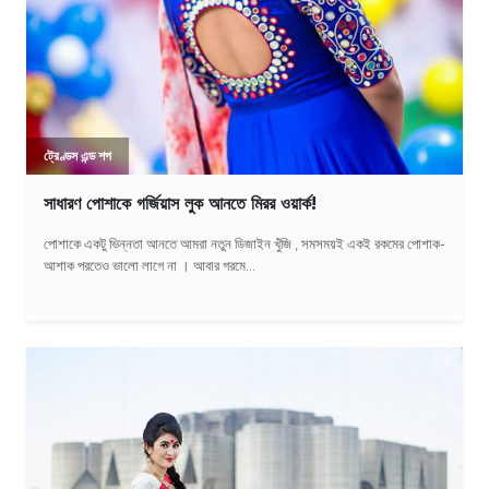
ট্রেণ্ডস এন্ড শপ
সাধারণ পোশাকে গর্জিয়াস লুক আনতে মিরর ওয়ার্ক!
পোশাকে একটু ভিন্নতা আনতে আমরা নতুন ডিজাইন খুঁজি , সমসময়ই একই রকমের পোশাক-
আশাক পরতেও ভালো লাগে না । আবার গরমে...