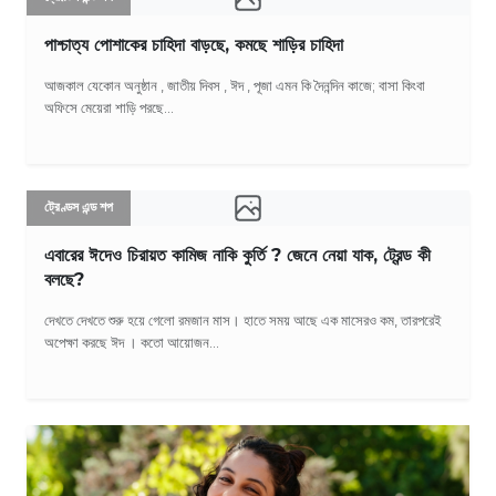
পাশ্চাত্য পোশাকের চাহিদা বাড়ছে, কমছে শাড়ির চাহিদা
আজকাল যেকোন অনুষ্ঠান , জাতীয় দিবস , ঈদ , পূজা এমন কি দৈনন্দিন কাজে; বাসা কিংবা
অফিসে মেয়েরা শাড়ি পরছে...
ট্রেণ্ডস এন্ড শপ
এবারের ঈদেও চিরায়ত কামিজ নাকি কুর্তি ? জেনে নেয়া যাক, ট্রেন্ড কী
বলছে?
দেখতে দেখতে শুরু হয়ে গেলো রমজান মাস। হাতে সময় আছে এক মাসেরও কম, তারপরেই
অপেক্ষা করছে ঈদ । কতো আয়োজন...