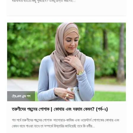
ধরাবাঁধার বাইরে কিছু খুঁজছেন? একটু চিন্তা করলেই...
ট্রেণ্ডস এন্ড শপ
তরুণীদের পছন্দের পোশাক | কোথায় এবং দরদাম কেমন? (পর্ব-২)
গত পর্বে তরুণীদের পছন্দের পোশাক সালোয়ার-কামিজ এবং ওয়েস্টার্ন পোশাকের কোথায় এবং
কেমন দামে পাওয়া যাবে তা সম্পর্কে বিস্তারির জানিয়েছি তবে কি ধর্মীয়...