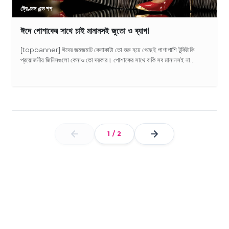
ট্রেণ্ডস এন্ড শপ
ঈদে পোশাকের সাথে চাই মানানসই জুতো ও ব্যাগ!
[topbanner] ঈদের জমজমাট কেনাকাটা তো শুরু হয়ে গেছেই পাশাপাশি টুকিটাকি
প্রয়োজনীয় জিনিসগুলো কেনাও তো দরকার। পোশাকের সাথে বাকি সব মানানসই না...
1
/
2