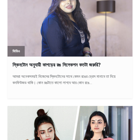
ভিডিও
স্কিনটোন অনুযায়ী কাপড়ের রঙ সিলেকশন কতটা জরুরি?
আমরা অনেকসময়ই নিজেদের স্কিনটোনের সাথে কেমন রঙের ড্রেস মানাবে তা নিয়ে
কনফিউজড থাকি। কোন রঙটাতে কালো লাগবে আর কোন রঙে...