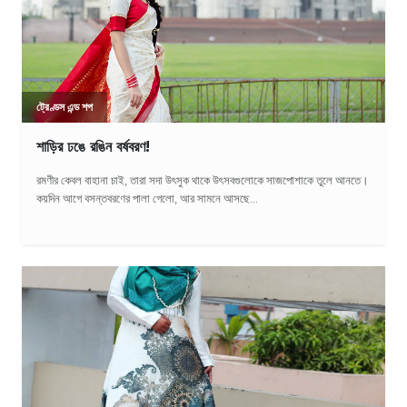
ট্রেণ্ডস এন্ড শপ
শাড়ির ঢঙে রঙিন বর্ষবরণ!
রমণীর কেবল বাহানা চাই, তারা সদা উৎসুক থাকে উৎসবগুলোকে সাজপোশাকে তুলে আনতে।
কয়দিন আগে বসন্তবরণের পালা গেলো, আর সামনে আসছে...