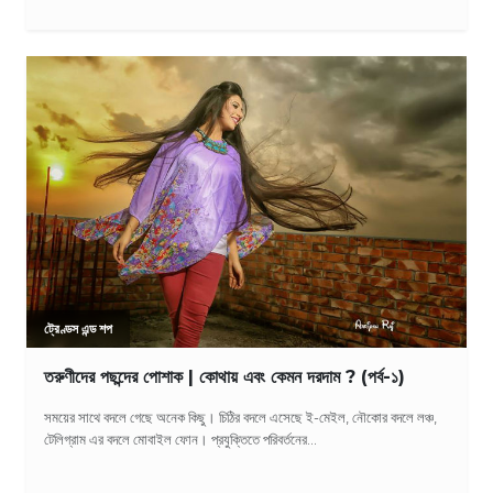
ট্রেণ্ডস এন্ড শপ
তরুণীদের পছন্দের পোশাক | কোথায় এবং কেমন দরদাম ? (পর্ব-১)
সময়ের সাথে বদলে গেছে অনেক কিছু। চিঠির বদলে এসেছে ই-মেইল, নৌকোর বদলে লঞ্চ,
টেলিগ্রাম এর বদলে মোবাইল ফোন। প্রযুক্তিতে পরিবর্তনের...