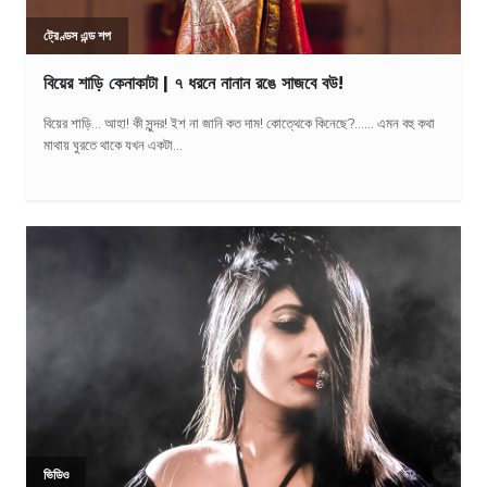
ট্রেণ্ডস এন্ড শপ
বিয়ের শাড়ি কেনাকাটা | ৭ ধরনে নানান রঙে সাজবে বউ!
বিয়ের শাড়ি... আহা! কী সুন্দর! ইশ না জানি কত দাম! কোত্থেকে কিনেছে?...... এমন বহু কথা
মাথায় ঘুরতে থাকে যখন একটা...
ভিডিও