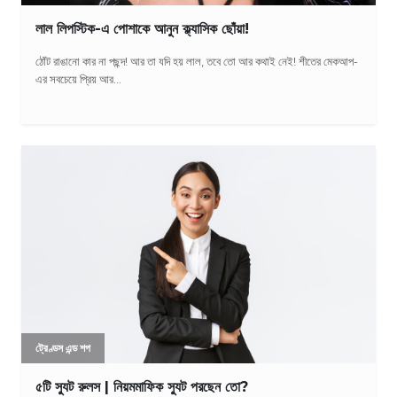
লাল লিপস্টিক-এ পোশাকে আনুন ক্ল্যাসিক ছোঁয়া!
ঠোঁট রাঙানো কার না পছন্দ! আর তা যদি হয় লাল, তবে তো আর কথাই নেই! শীতের মেকআপ-
এর সবচেয়ে প্রিয় আর...
ট্রেণ্ডস এন্ড শপ
৫টি স্যুট রুলস | নিয়মমাফিক স্যুট পরছেন তো?