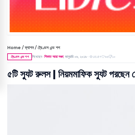
Home / ফ্যাশন / ট্রেণ্ডস এন্ড শপ
লিখেছেন
শিফাত আরা সঞ্চা
,
জানুয়ারি ০৬, ২০১৯
১৪১৪৭
৯৬
১০
ট্রেণ্ডস এন্ড শপ
●
●
৫টি স্যুট রুলস | নিয়মমাফিক স্যুট পরছেন