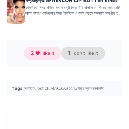
সাশ্রয়ীমূল্যের ৫টি REVLON LIP BUTTER‘র সোয়াচ
এখনই তো সময় সাইনি লিপ সামগ্রী দিয়ে ঠোঁট রাঙ্গানোর! শীতের সময় ঠোঁট
ফাটার কারণে বেশিরভাগ সময় লিপস্টিক এপ্লাই করতে সমস্যার সম্মুখীন হতে
হয়। এই সমস্যা থে...
2
1
I like it
I don't like it
Tags:
লিপস্টিক
,
lipstick
,
MAC
,
swatch
,
সোয়াচ
,
ম্যাক লিপস্টিক