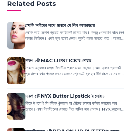
Related Posts
স্মোকি আইয়ের সাথে মানাবে যে লিপ কালারগুলো
স্মোকি আই মেকাপ প্রায়ই সবাইকেই মানিয়ে যায়। কিন্তু গোলযোগ বাধে লিপ
কালার নির্বাচনে। একটু ভুল হলেই মেকাপ লুকটি বাজে লাগতে পারে। আমরা
যারা মেকাপ করেন তার...
দারুণ ৫টি MAC LIPSTICK'র সোয়াচ
মেকাপ অনুষঙ্গের মধ্যে লিপস্টিক প্রত্যেকের পছন্দের। আর ত্বকে প্রসাধনী
প্রয়োগের যখন প্রসঙ্গ তখন যেনতেন প্রোডাক্ট ব্যবহার ইতিবাচক যে নয় তা
কারো অজানা নয়।...
দারুণ ৫টি NYX Butter Lipstick’র সোয়াচ
শীতে উপযোগী লিপস্টিক খুঁজছেন! যা ঠোঁটের রুক্ষতা কমিয়ে মলায়েম করে
তুলবে। এমন লিপস্টিকের সোয়াচ নিয়ে হাজির হয়ে গেলাম। NYX ব্র্যান্ডের
বাটার লিপস্টিকের এব...