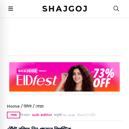
Home / রিভিউ / সোয়াচ
লিখেছেন
sub-editor
,
জানুয়ারি ০৮, ২০১৬
৬৫৩
২
১
সোয়াচ
●
●