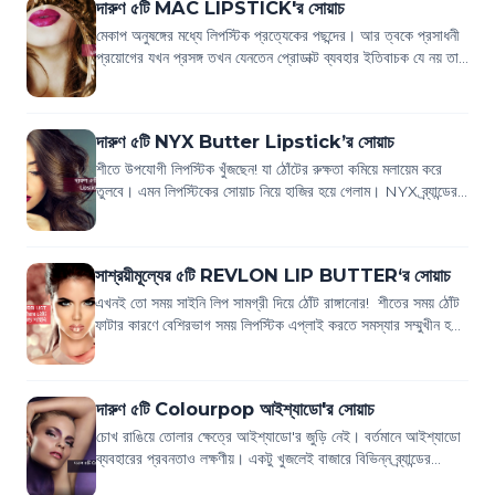
দারুণ ৫টি MAC LIPSTICK'র সোয়াচ
মেকাপ অনুষঙ্গের মধ্যে লিপস্টিক প্রত্যেকের পছন্দের। আর ত্বকে প্রসাধনী
প্রয়োগের যখন প্রসঙ্গ তখন যেনতেন প্রোডাক্ট ব্যবহার ইতিবাচক যে নয় তা
কারো অজানা নয়।...
দারুণ ৫টি NYX Butter Lipstick’র সোয়াচ
শীতে উপযোগী লিপস্টিক খুঁজছেন! যা ঠোঁটের রুক্ষতা কমিয়ে মলায়েম করে
তুলবে। এমন লিপস্টিকের সোয়াচ নিয়ে হাজির হয়ে গেলাম। NYX ব্র্যান্ডের
বাটার লিপস্টিকের এব...
সাশ্রয়ীমূল্যের ৫টি REVLON LIP BUTTER‘র সোয়াচ
এখনই তো সময় সাইনি লিপ সামগ্রী দিয়ে ঠোঁট রাঙ্গানোর! শীতের সময় ঠোঁট
ফাটার কারণে বেশিরভাগ সময় লিপস্টিক এপ্লাই করতে সমস্যার সম্মুখীন হতে
হয়। এই সমস্যা থে...
দারুণ ৫টি Colourpop আইশ্যাডো'র সোয়াচ
চোখ রাঙিয়ে তোলার ক্ষেত্রে আইশ্যাডো'র জুড়ি নেই। বর্তমানে আইশ্যাডো
ব্যবহারের প্রবনতাও লক্ষণীয়। একটু খুজলেই বাজারে বিভিন্ন ব্র্যান্ডের
আইশ্যাডো পাওয়া যায়...