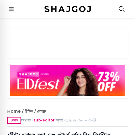
Home / রিভিউ / সোয়াচ
লিখেছেন
sub-editor
,
জুলাই ২৩, ২০১৬
৫৩৮
৩
০
সোয়াচ
●
●