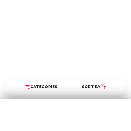
CATEGORIES
SORT BY
Select Category
Sort Posts
Latest First