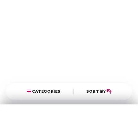
CATEGORIES
SORT BY
Select Category
Sort Posts
Latest First