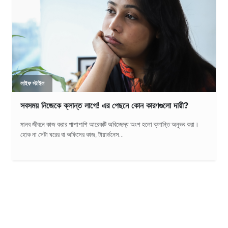
লাইফ স্টাইল
সবসময় নিজেকে ক্লান্ত লাগে! এর পেছনে কোন কারণগুলো দায়ী?
মানব জীবনে কাজ করার পাশাপাশি আরেকটি অবিচ্ছেদ্য অংশ হলো ক্লান্তি অনুভব করা।
হোক না সেটা ঘরের বা অফিসের কাজ, টায়ার্ডনেস...