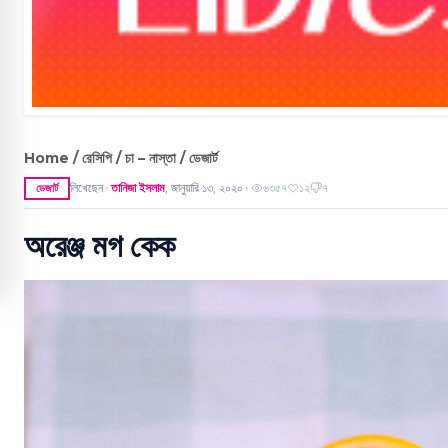
Home / রেসিপি / চা – নাস্তা / ডেজার্ট
লিখেছেন
তানিজা ইসলাম
,
জানুয়ারি ১৩, ২০২০
৬৩৫৭
১২
৭
ডেজার্ট
●
●
অরেঞ্জ মগ কেক