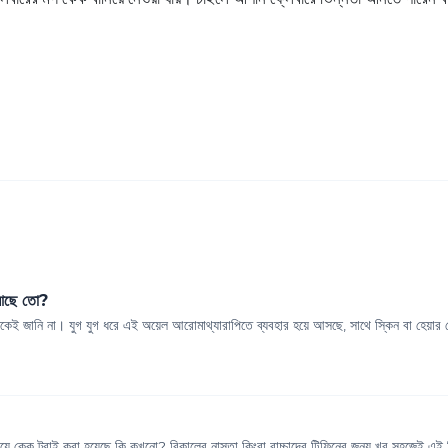
 আছে তো?
েই জানি না। যুগ যুগ ধরে এই অয়েল আরোমাথ্যারাপিতে ব্যবহার হয়ে আসছে, সাথে স্কিন বা হেয়ার ক
ে কেক ট্রাই করা হয়েছে কি কখনো? বিকালের নাস্তা কিংবা বাচ্চাদের টিফিনের জন্য খুব সহজেই এই ভ