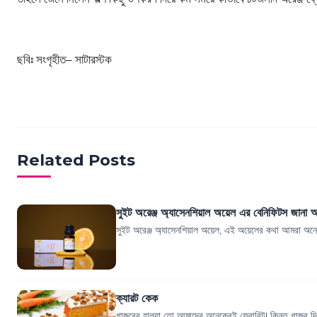
ছবিঃ সংগৃহীত– সাটারস্টক
Related Posts
সুইট অরেঞ্জ অ্যাসেনশিয়াল অয়েল এর বেনিফিটস জানা
সুইট অরেঞ্জ অ্যাসেনশিয়াল অয়েল, এই অয়েলের কথা আমরা অনেক
ক্যারট কেক
গাজরের হালুয়া তো আমাদের অনেকেরই ফেবারিট! কিন্তু গাজর দিয়