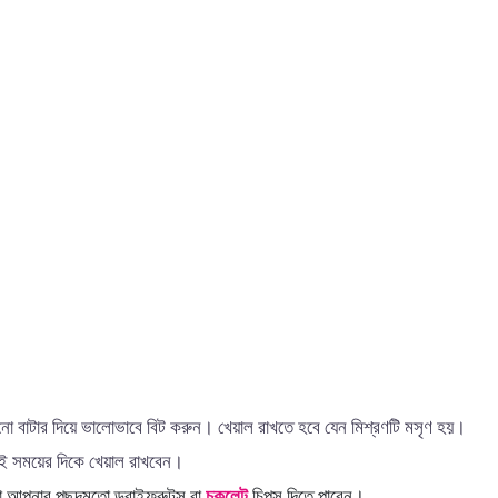
নো বাটার দিয়ে ভালোভাবে বিট করুন। খেয়াল রাখতে হবে যেন মিশ্রণটি মসৃণ হয়।
াই সময়ের দিকে খেয়াল রাখবেন।
া আপনার পছন্দমতো ড্রাইফ্রুটস বা
চকলেট
চিপস দিতে পারেন।