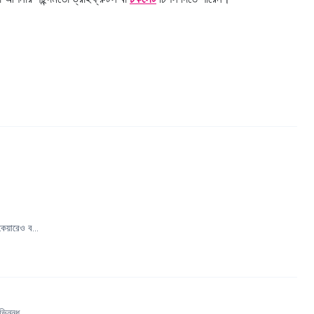
েয়ারেও ব...
িন্নধ...