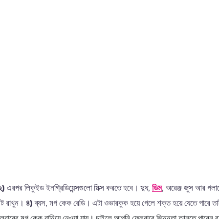
২)
এরপর লিকুইড ইনগ্রিডিয়েন্সগুলো মিক্স করতে হবে। দুধ,
ডিম
, অরেঞ্জ জুস আর গলা
িট রাখুন।
৪)
ব্যস, মগ কেক রেডি। এটা ওভারকুক হয়ে গেলে শক্ত হয়ে যেতে পারে ত
লেবারের মগ কেক বানিয়ে নেওয়া যায়। চাইলে আপনি ফ্লেবারে ভিন্নতা আনতে পারেন ব