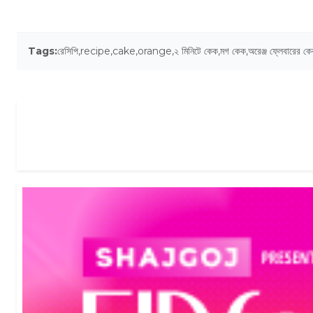
Tags:
রেসিপি
,
recipe
,
cake
,
orange
,
২ মিনিটে কেক
,
মগ কেক
,
অরেঞ্জ ফ্লেবারের ক