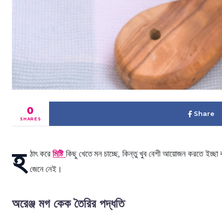
0
Share
SHARES
হ
ঠাৎ করে
মিষ্টি
কিছু খেতে মন চাচ্ছে, কিন্তু খুব বেশী আয়োজন করতে ইচ্ছ
জেনে নেই।
অরেঞ্জ মগ কেক তৈরির পদ্ধতি