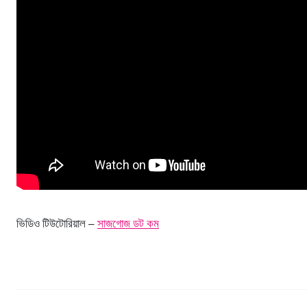
ভিডিও টিউটোরিয়াল –
সাজগোজ ডট কম