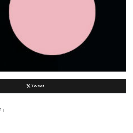
Tweet
িউ।