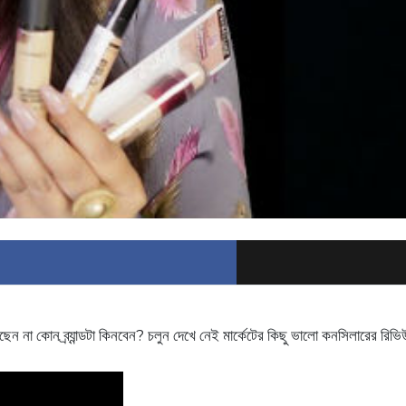
েন না কোন ব্র্যান্ডটা কিনবেন? চলুন দেখে নেই মার্কেটের কিছু ভালো কনসিলারের রিভ