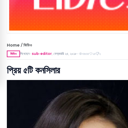
Home / ভিডিও
লিখেছেন
sub-editor
,
ফেব্রুয়ারি ২৫, ২০১৮
৩৬৩৫
১৫
২
ভিডিও
●
●
প্রিয় ৫টি কনসিলার