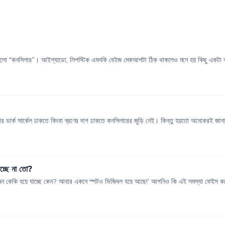
 হলো “কনসিলার”। আইশ্যাডো, লিপস্টিক এমনকি বেইজ মেকআপটা ঠিক থাকলেও মনে হয় কিছু একটা 
ার্ক সার্কেল ঢাকতে কিংবা ব্রণের দাগ ঢাকতে কনসিলারের জুড়ি নেই। কিন্তু হয়তো অনেকেরই জানা 
চ্ছে না তো?
মন কেকি হয়ে যাচ্ছে কেন? আবার একনে স্পটও ভিজিবল হয়ে আছে!’ আপনিও কি এই সমস্যা ফেইস কর