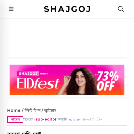
Home / বিউটি টিপস / ব্রাইডাল
লিখেছেন
sub-editor
,
জানুয়ারি ২৬, ২০১৮
৩৮৪
২
০
ব্রাইডাল
●
●