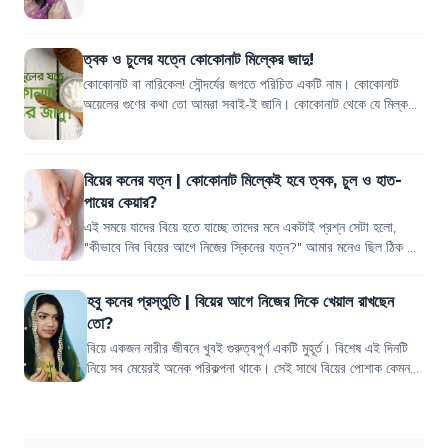
ঝামেলায়। তার উপর কনের...
ত্বক ও চুলের যত্নে কোকোনাট মিল্কের জাদু!
কোকোনাট বা নারিকেল! সৌন্দর্যের জগতে পরিচিত একটি নাম। কোকোনাট
অয়েলের গুণের কথা তো আমরা সবাই-ই জানি। কোকোনাট থেকে যে মিল্ক
পাওয়া যায় সেটা অনেকে জানলেও এ...
বিয়ের কনের যত্ন | কোকোনাট মিল্কেই হবে ত্বক, চুল ও হাত-
পায়ের কেয়ার?
এই সময়ে যাদের বিয়ে হতে যাচ্ছে তাদের মনে একটাই প্রশ্ন সেটা হলো,
"কীভাবে নিব বিয়ের আগে নিজের স্কিনের যত্ন?" আমার মনেও ছিল ঠিক এই
প্রশ্নটিই। আমার বিয়ে হয়...
হবু কনের প্রস্তুতি | বিয়ের আগে নিজের দিকে খেয়াল রাখছেন
তো?
বিয়ে একজন নারীর জীবনে খুবই গুরুত্বপূর্ণ একটি মুহূর্ত। বিশেষ এই দিনটি
নিয়ে সব মেয়েরই অনেক পরিকল্পনা থাকে। সেই সাথে বিয়ের পোশাক কেমন
হবে, কেমন সাজ হবে,...