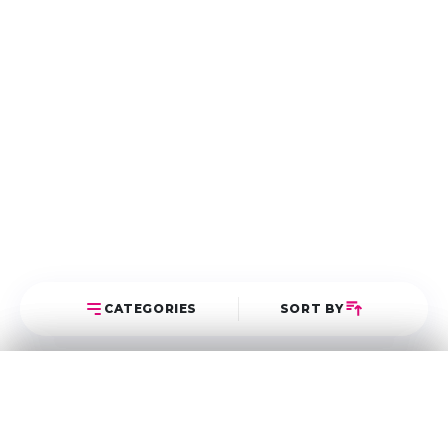
CATEGORIES
SORT BY
Select Category
Sort Posts