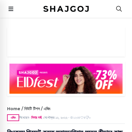
Home / বিউটি টিপস / এজিং
লিখেছেন
নিগার বর্ষা
,
সেপ্টেম্বর ১২, ২০২২
১২৩৪
৪
০
এজিং
●
●