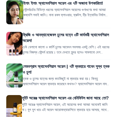
ইলাং ইলাং অ্যাসেনশিয়াল অয়েল এর ৭টি অজানা উপকারিতা!
সৌন্দর্যচর্চায় বিভিন্ন ধরনের অ্যাসেনশিয়াল অয়েলের গুণাগুণের কথা আমরা
কমবেশি সবাই জানি। নানা রকম ফ্লাওয়ার, ফ্রুটস, ট্রি ইত্যাদির নির্যাস
থেকেই মূলত অ্যা...
ফ্রিজি ও আনম্যানেজেবল চুলের যত্নে ৩টি কার্যকরী অ্যাসেনশিয়াল
অয়েল!
ঢেউ খেলানো কালো ও কার্লি চুলের আবেদন সবসময় একটু বেশি। এই ধরনের
চুলের নিজস্ব সৌন্দর্য রয়েছে। তবে দেখতে সুন্দর হলেও সামলানো বেশ
ঝামেলাপূর্ণ। আবার এ ধরনে...
লেমনগ্রাস অ্যাসেনশিয়াল অয়েল | ৭টি ব্যবহারে পাবেন সুস্থ ত্বক
ও চুল!
ত্বক ও চুলের যত্নের জন্য কতকিছুই না ব্যবহার করা হয়। কিন্তু
অ্যাসেনশিয়াল অয়েল ব্যবহার করেছেন কখনও? অ্যাসেনশিয়াল অয়েল নামটি
শুনে অনেকে ভ্রু কুঁচকে ফ...
সুইট অরেঞ্জ অ্যাসেনশিয়াল অয়েল এর বেনিফিটস জানা আছে তো?
সুইট অরেঞ্জ অ্যাসেনশিয়াল অয়েল, এই অয়েলের কথা আমরা অনেকেই জানি
না। যুগ যুগ ধরে এই অয়েল আরোমাথ্যারাপিতে ব্যবহার হয়ে আসছে, সাথে
স্কিন বা হেয়ার কেয়ারেও ব...