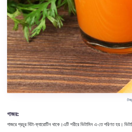
উজ্
গাজর:
গাজরে প্রচুর বিটা-ক্যারোটিন থাকে।এটি শরীরে ভিটামিন এ-তে পরিণত হয়। ভিটামি