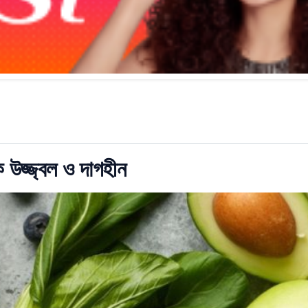
 উজ্জ্বল ও দাগহীন