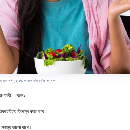
্বকের দাগ দূর করতে খান শাকসবজি ও ফল
ই উপকারী। যেমনঃ
্যাকটেরিয়ার বিরুদ্ধে কাজ করে।
স্বাস্থ্য ভালো রাখে।