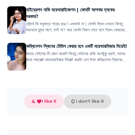
হাইড্রেশন নাকি ময়েশ্চারাইজেশন | কোনটি আপনার ত্বকের
দরকার?
সৌন্দর্য কি শুধুমাত্র গায়ের রঙে? একদমই না। হেলদি স্কিন দেখতে কিন্তু
সবথেকে সুন্দর লাগে, তাই না? আর হেলদি স্কিন পেতে হলে স্কিন কেয়ারের
জুড়ি নেই। হেলদি...
কম্বিনেশন স্কিনের টোটাল কেয়ার হবে একটি ময়েশ্চারাইজার দিয়েই!
যাদের ফেইসের টি-জোন অয়েলি কিন্তু ফেইসের বাকি অংশটুকু ড্রাই, তাদের
জন্য পারফেক্ট ময়েশ্চারাইজার সিলেক্ট করাটা বেশ টাফ! কম্বিনেশন স্কিনের
টোটাল কেয়ার নিত...
4
0
I like it
I don't like it