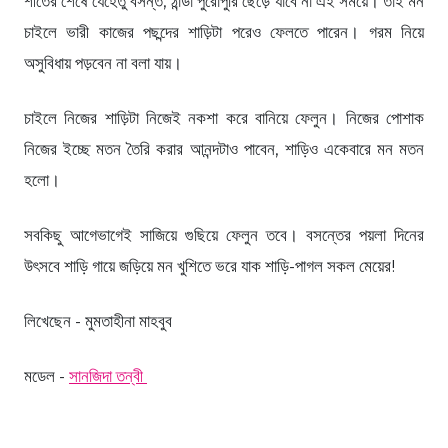
শীতের শেষে যেহেতু বসন্ত, ঠান্ডা পুরোপুরি ছেড়ে যাবে না এই সময়ে। তাই মন
চাইলে ভারী কাজের পছন্দের শাড়িটা পরেও ফেলতে পারেন। গরম নিয়ে
অসুবিধায় পড়বেন না বলা যায়।
চাইলে নিজের শাড়িটা নিজেই নকশা করে বানিয়ে ফেলুন। নিজের পোশাক
নিজের ইচ্ছে মতন তৈরি করার আনন্দটাও পাবেন, শাড়িও একেবারে মন মতন
হলো।
সবকিছু আগেভাগেই সাজিয়ে গুছিয়ে ফেলুন তবে। বসন্তের পয়লা দিনের
উৎসবে শাড়ি গায়ে জড়িয়ে মন খুশিতে ভরে যাক শাড়ি-পাগল সকল মেয়ের!
লিখেছেন - মুমতাহীনা মাহবুব
মডেল -
সানজিদা তন্বী