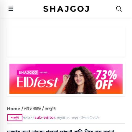
Home / লাইফ স্টাইল / সংস্কৃতি
লিখেছেন
sub-editor
,
জানুয়ারি ২৭, ২০১৬
৭২৩
১
০
সংস্কৃতি
●
●