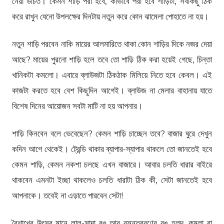
নেয়া উচিত। কেমন শাড়ি পরা হবে, কীভাবে পরা হবে শাড়িটা, সবকিছু ঠিক
করে রাখুন যেনো উপলক্ষের দিনটায় নতুন করে কোন ঝামেলা পোহাতে না হয়।
নতুন শাড়ি পরবেন নাকি মায়ের আলমারিতে থাকা কোন শাড়ির দিকে নজর দেয়া
আছে? মায়ের পুরনো শাড়ি হলে তবে তো শাড়ি ঠিক করা হয়েই গেছে, চিন্তা
খানিকটা কমলো। এবারে ব্লাউজটা ঠিকঠাক মিলিয়ে নিতে হবে কেবল। এই
কাজটা করতে হবে বেশ কিছুদিন আগেই। ব্লাউজ না মেলার বাহানায় যাতে
বিশেষ দিনের আয়োজন সবটা মাটি না হয় আপনার।
শাড়ি কিনবেন বলে ভেবেছেন? কেমন শাড়ি চাচ্ছেন তবে? বাজার ঘুরে দেখুন
কদিন আগে থেকেই। ট্রেন্ডি থাকার ব্যাপার-স্যাপার থাকলে তো জানতেই হবে
কেমন শাড়ি, কেমন নকশা চলছে এখন বাজারে। আবার চলতি ধারার বাইরে
থাকবেন এমনটা ইচ্ছা থাকলেও চলতি ধারাটা ঠিক কী, সেটা জানতেই হবে
আপনাকে। তবেই না এড়াতে পারবেন সেটা!
বৈশাখের উৎসব মানে লাল-সাদা রঙ আর বসন্তবরণের রঙ হলুদ, কমলা বা