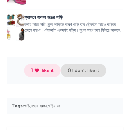
পাবনার শাড়...
ফ্যাশনে হালকা রঙের শাড়ি
কথায় আছে নারী, সুন্দর শাড়িতে কারণ শাড়ি তার সৌন্দর্যকে আরও বাড়িয়ে
তোলে বহুগুণ। এইকথাটা একদমই সত্যি। যুগের সাথে তাল মিলিয়ে আজকের
আধুনিক নারীর পোশাকের অন...
1
0
I like it
I don't like it
Tags:
শাড়ি
,
পহেলা ফাল্গুন
,
শাড়ির রঙ