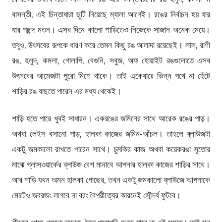
বাসন্তী, এই চিন্তাধারা ছুটি নিয়েছে ম্যালা আগেই। রঙের নির্বাচন হয় যার
যার পছন্দ মতন। এসব দিনে কালো শাড়িতেও নিজেকে সাজান অনেক মেয়ে।
তবুও, উৎসবের রূপকে ধারণ করে তেমন কিছু রঙ আলাদা রয়েছেই। লাল, রাণী
রঙ, হলুদ, কমলা, গোলাপি, বেগুনি, সবুজ, অফ হোয়াইট রঙগুলোতে এসব
উৎসবের আমেজটা পুরো মিশে থাকে। তাই একেবারে ভিন্ন পথে না হেঁটে
শাড়ির রঙ বাছতে পারেন এর মধ্য থেকেই।
শাড়ি হতে পারে খুবই সাধারন। একরঙের জমিনের সাথে আরেক রঙের পাড়।
অথবা লেইস বসানো পাড়, হালকা কাজের জমিন-আঁচল। তাহলে ব্লাউজটা
একটু জমকালো রাখতে পারেন সাথে। চুমকির কাজ অথবা কয়েকরঙা সুতোর
মাঝে গ্লাসওয়ার্কের ব্লাউজ বেশ মানাবে আপনার হালকা কাজের শাড়ির সাথে।
আর শাড়ি যখন অমন হালকা গোছের, তখন একটু জমকালো ব্লাউজে আপনাকে
মোটেও জবরজং লাগবে না বরং বৈপরীত্যের কারনেই সৌন্দর্য ফুটবে।