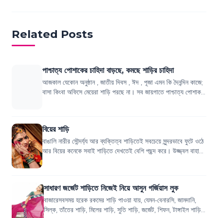
Related Posts
পাশ্চাত্য পোশাকের চাহিদা বাড়ছে, কমছে শাড়ির চাহিদা
আজকাল যেকোন অনুষ্ঠান , জাতীয় দিবস , ঈদ , পূজা এমন কি দৈনন্দিন কাজে;
বাসা কিংবা অফিসে মেয়েরা শাড়ি পরছে না। সব জায়গাতে পাশ্চাত্য পোশাক
বেছে নিচ্ছেন নারী...
বিয়ের শাড়ি
বাঙালি নারীর সৌন্দর্য্য আর ব্যক্তিত্ব শাড়িতেই সবচেয়ে সুন্দরভাবে ফুটে ওঠে
আর বিয়ের কনেকে সবাই শাড়িতে দেখতেই বেশি পছন্দ করে। উজ্জ্বল বাহারি
রঙ আর কারুকা...
সাধারণ জর্জেট শাড়িতে নিজেই নিয়ে আসুন গর্জিয়াস লুক
বাজারেসবসময় হরেক রকমের শাড়ি পাওয়া যায়, যেমন-বেনারসি, জামদানি,
সিল্ক, তাঁতের শাড়ি, মিলের শাড়ি, সুতি শাড়ি, জর্জেট, শিফন, টাঙ্গাইল শাড়ি,