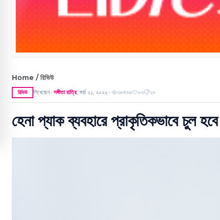
Home / রিভিউ
লিখেছেন
সঙ্গীতা রাত্রি
,
মার্চ ২১, ২০২২
৩৮৪৯৯
৮৩
২৮
রিভিউ
●
●
হেনা প্যাক ব্যবহারে প্রাকৃতিকভাবে চুল হবে 