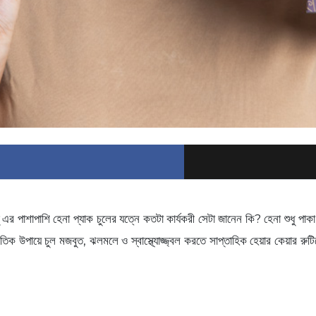
ু এর পাশাপাশি হেনা প্যাক চুলের যত্নে কতটা কার্যকরী সেটা জানেন কি? হেনা শুধু প
তিক উপায়ে চুল মজবুত, ঝলমলে ও স্বাস্থ্যোজ্জ্বল করতে সাপ্তাহিক হেয়ার কেয়ার রুট