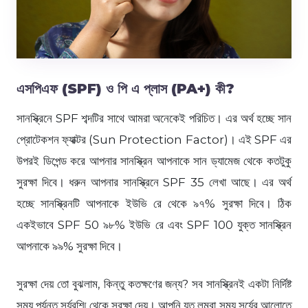
এসপিএফ (SPF) ও পি এ প্লাস (PA+) কী?
সানস্ক্রিনে SPF শব্দটির সাথে আমরা অনেকেই পরিচিত। এর অর্থ হচ্ছে সান
প্রোটেকশন ফ্যাক্টর (Sun Protection Factor)। এই SPF এর
উপরই ডিপেন্ড করে আপনার সানস্ক্রিন আপনাকে সান ড্যামেজ থেকে কতটুকু
সুরক্ষা দিবে। ধরুন আপনার সানস্ক্রিনে SPF 35 লেখা আছে। এর অর্থ
হচ্ছে সানস্ক্রিনটি আপনাকে ইউভি রে থেকে ৯৭% সুরক্ষা দিবে। ঠিক
একইভাবে SPF 50 ৯৮% ইউভি রে এবং SPF 100 যুক্ত সানস্ক্রিন
আপনাকে ৯৯% সুরক্ষা দিবে।
সুরক্ষা দেয় তো বুঝলাম, কিন্তু কতক্ষণের জন্য? সব সানস্ক্রিনই একটা নির্দিষ্ট
সময় পর্যন্ত সূর্যরশ্মি থেকে সুরক্ষা দেয়। আপনি যত লম্বা সময় সূর্যের আলোতে