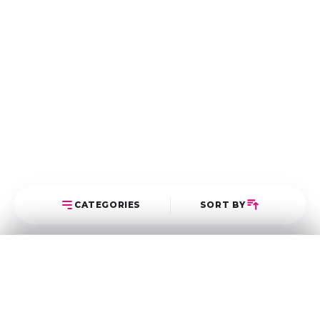
CATEGORIES
SORT BY
Select Category
Sort Posts
Latest First