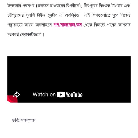
উত্তরার পদ্মনগর (জমজম টাওয়ারের বিপরীতে), মিরপুরের কিংশুক টাওয়ার এবং
চট্টগ্রামের খুলশি টাউন সেন্টার এ অবস্থিত। এই শপগুলোতে ঘুরে নিজের
পছন্দমতো অথবা অনলাইনে
শপ.সাজগোজ.কম
থেকে কিনতে পারেন আপনার
দরকারি প্রোডাক্টগুলো।
ছবিঃ সাজগোজ