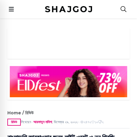
Home / রিভিউ
লিখেছেন
আরফাতুন নাবিলা
,
ডিসেম্বর ২৯, ২০২২
২৪৭২
১০
২
রিভিউ
●
●