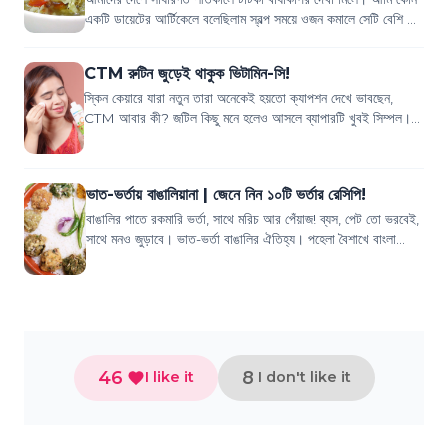
একটি ডায়েটের আর্টিকেলে বলেছিলাম স্বল্প সময়ে ওজন কমালে সেটি বেশি দিন
স্থায়ী হয় না। কথাটি...
CTM রুটিন জুড়েই থাকুক ভিটামিন-সি!
স্কিন কেয়ারে যারা নতুন তারা অনেকেই হয়তো ক্যাপশন দেখে ভাবছেন,
CTM আবার কী? জটিল কিছু মনে হলেও আসলে ব্যাপারটি খুবই সিম্পল।
আমরা স্কিন কেয়ারে প্রধানত যে...
ভাত-ভর্তায় বাঙালিয়ানা | জেনে নিন ১০টি ভর্তার রেসিপি!
বাঙালির পাতে রকমারি ভর্তা, সাথে মরিচ আর পেঁয়াজ! ব্যস, পেট তো ভরবেই,
সাথে মনও জুড়াবে। ভাত-ভর্তা বাঙালির ঐতিহ্য। পহেলা বৈশাখে বাংলা
নববর্ষকে সাদরে বরণ ক...
46
8
I like it
I don't like it