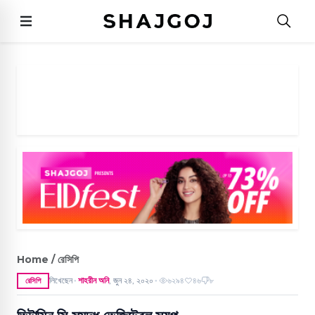
Home / রেসিপি
লিখেছেন
শাহরীন অনি
,
জুন ২৪, ২০২০
৬২৯৪
৪৬
৮
রেসিপি
●
●