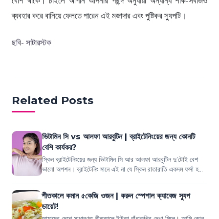
বেশি থাকে। চাইলে আপনি আপনার পছন্দ অনুযায়ী অন্যান্য শাক-সবজিও
ব্যবহার করে বানিয়ে ফেলতে পারেন এই মজাদার এবং পুষ্টিকর স্যুপটি।
ছবি- সাটারস্টক
Related Posts
ভিটামিন সি vs আলফা আরবুটিন | ব্রাইটেনিংয়ের জন্য কোনটি
বেশি কার্যকর?
স্কিন ব্রাইটেনিংয়ের জন্য ভিটামিন সি আর আলফা আরবুটিন দু’টোই বেশ
ভালো অপশন। ব্রাইটেনিং মানে এই না যে স্কিন রাতারাতি একদম ফর্সা হয়ে
যাবে। বরং স্কিন হবে...
শীতকালে কমান ৫কেজি ওজন | করুন স্পেশাল ক্যাবেজ স্যুপ
ডায়েট!
আমাদের দেশে সাধারণত শীতকালে টাটকা বাঁধাকপির দেখা মিলে। আমি কোন